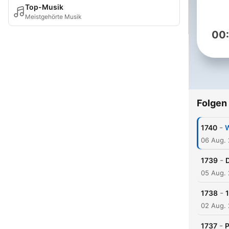
Top-Musik
Meistgehörte Musik
00
Folgen
-
1740
W
06 Aug.
-
1739
05 Aug.
-
1738
02 Aug.
-
1737
P