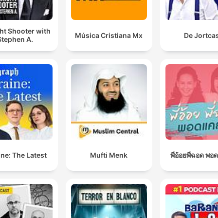
ht Shooter with
Música Cristiana Mx
De Jortca
Stephen A.
ne: The Latest
Mufti Menk
พี่อ้อยพี่ฉอด พอ