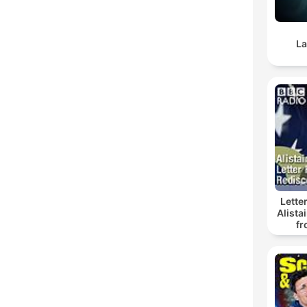
La
Lette
Alista
fr
Re