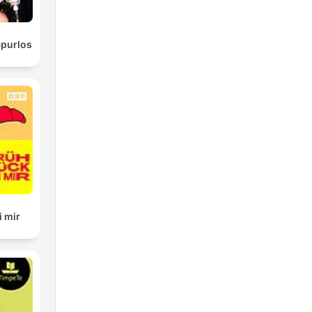
Spurlos
i mir