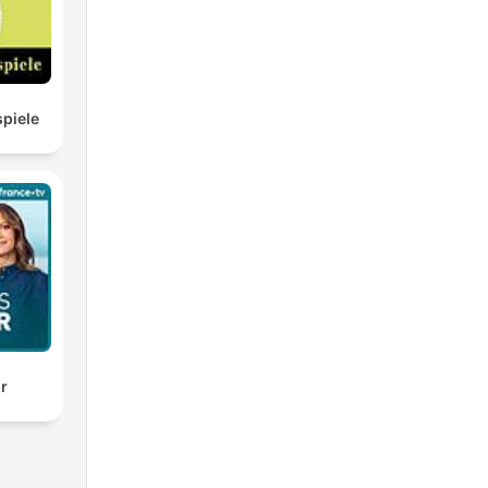
piele
ir