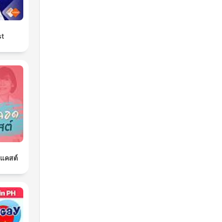
st
ดแคสต์