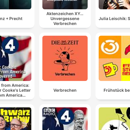
Aktenzeichen XY…
nz + Precht
Unvergessene
Julia Leischik: 
Verbrechen
r from America:
ir Cooke's Letter
Verbrechen
Frühstück be
om America
discovered