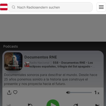
Podcasts
Documentos RNE
Radio Nacional
|
558 - Documentos RNE - Los
eclipses españoles, trilogía del Sol apagado -
10/08/26
Documentales sonoros para descifrar el mundo. Desde hace
25 años ponemos sonido a la historia que construye el
presente y nos proyecta hacia el futuro.
1
x
Lautstärke