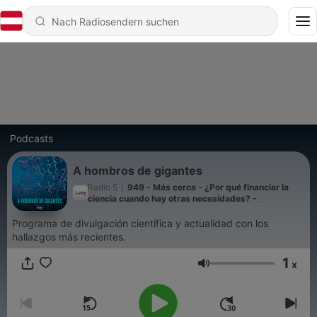
Podcasts
A hombros de gigantes
Radio 5
|
949 - Más cerca - ¿Por qué financiar la
ciencia cuando hay otras necesidades? -
05/08/2026
Programa de divulgación científica y actualidad con los
hallazgos más recientes.
1
x
Lautstärke