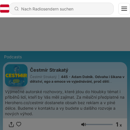
Podcasts
Čestmír Strakatý
Čestmír Strakatý
|
445 - Adam Dolník. Odvaha i šikana v
dětství, ego a emoce ve vyjednávání, proč děti
manipulují, politici neposlouchají a některé věty je lepší
neříkat
Výjimečné autorské rozhovory, které jdou do hloubky témat i
příběhů lidí, kteří by Vás měli zajímat. Za měsíční předplatné na
Herohero.co/cestmir dostanete obsah bez reklam a v plné
délce. Budeme v kontaktu a vy budete u dalšího rozvoje a
nových výhod.
1
x
Lautstärke