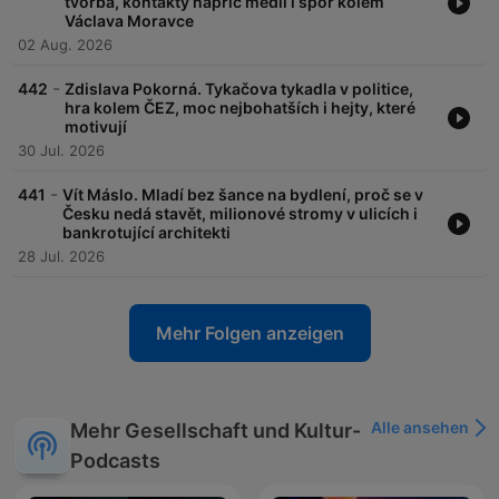
tvorba, kontakty napříč médii i spor kolem
Václava Moravce
02 Aug. 2026
-
442
Zdislava Pokorná. Tykačova tykadla v politice,
hra kolem ČEZ, moc nejbohatších i hejty, které
motivují
30 Jul. 2026
-
441
Vít Máslo. Mladí bez šance na bydlení, proč se v
Česku nedá stavět, milionové stromy v ulicích i
bankrotující architekti
28 Jul. 2026
Mehr Folgen anzeigen
Alle ansehen
Mehr Gesellschaft und Kultur-
Podcasts