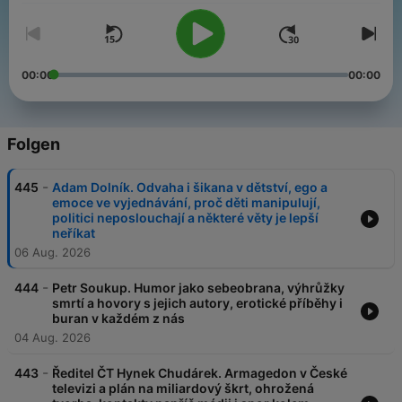
00:00
00:00
Folgen
-
445
Adam Dolník. Odvaha i šikana v dětství, ego a
emoce ve vyjednávání, proč děti manipulují,
politici neposlouchají a některé věty je lepší
neříkat
06 Aug. 2026
-
444
Petr Soukup. Humor jako sebeobrana, výhrůžky
smrtí a hovory s jejich autory, erotické příběhy i
buran v každém z nás
04 Aug. 2026
-
443
Ředitel ČT Hynek Chudárek. Armagedon v České
televizi a plán na miliardový škrt, ohrožená