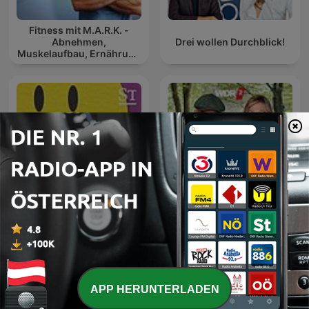
Fitness mit M.A.R.K. -
Abnehmen,
Drei wollen Durchblick!
Muskelaufbau, Ernährung
und Gesundheit
WDR 2 Frag dich fit – mit
Besser leben
Doc Esser und Johanna
APP HERUNTERLADEN