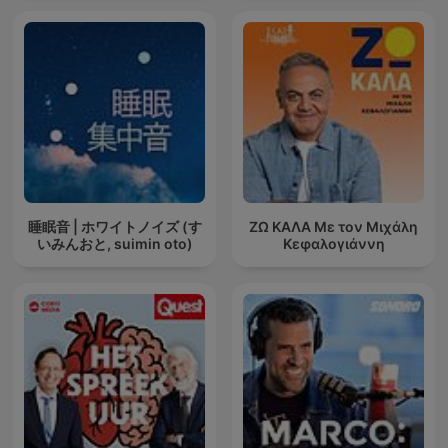
睡眠音 | ホワイトノイズ (す
ΖΩ ΚΑΛΑ Με τον Μιχάλη
いみんおと, suimin oto)
Κεφαλογιάννη