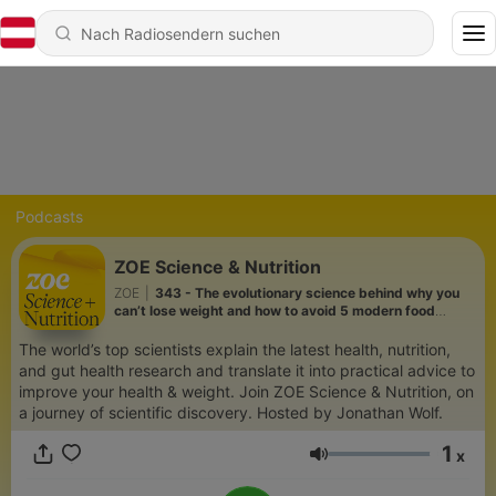
Podcasts
ZOE Science & Nutrition
ZOE
|
343 - The evolutionary science behind why you
can’t lose weight and how to avoid 5 modern food
mistakes | Prof Daniel Lieberman
The world’s top scientists explain the latest health, nutrition,
and gut health research and translate it into practical advice to
improve your health & weight. Join ZOE Science & Nutrition, on
a journey of scientific discovery. Hosted by Jonathan Wolf.
1
x
Lautstärke