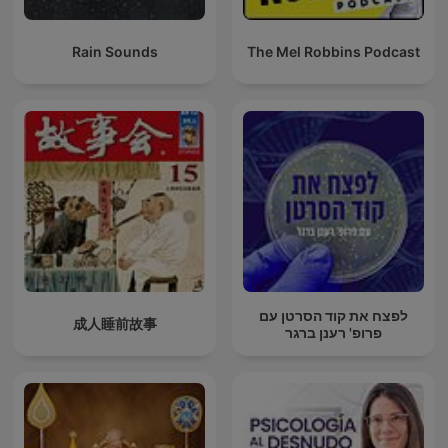
Rain Sounds
The Mel Robbins Podcast
לפצח את קוד הסרטן עם
成人睡前故事
פרופ' רענן ברגר