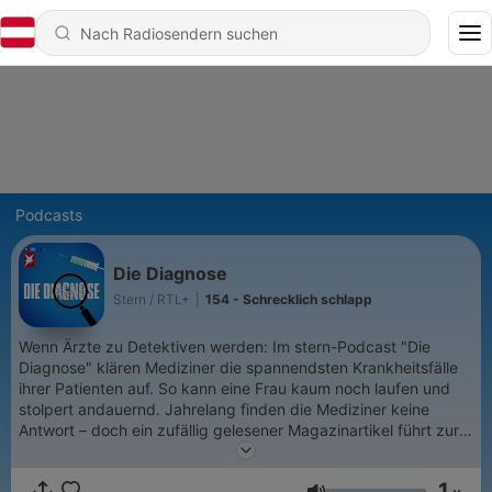
Podcasts
Die Diagnose
Stern / RTL+
|
154 - Schrecklich schlapp
Wenn Ärzte zu Detektiven werden: Im stern-Podcast "Die
Diagnose" klären Mediziner die spannendsten Krankheitsfälle
ihrer Patienten auf. So kann eine Frau kaum noch laufen und
stolpert andauernd. Jahrelang finden die Mediziner keine
Antwort – doch ein zufällig gelesener Magazinartikel führt zur
Lösung. Ein anderer Fall: Ein Mann bekommt starkes Fieber.
Augen, Ohren und Herz werden immer schwächer. Erst ein
1