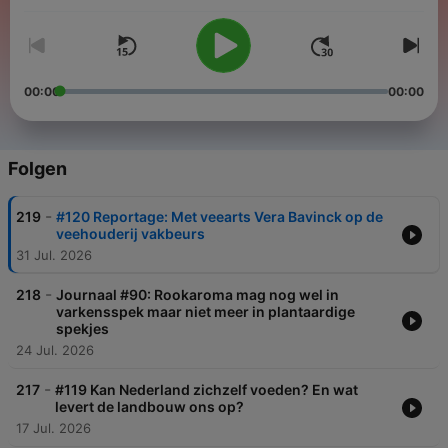
Molenwijk gaat in gesprek met experts over de transitie naar
een meer plantaardige samenleving.
00:00
00:00
Folgen
-
219
#120 Reportage: Met veearts Vera Bavinck op de
veehouderij vakbeurs
31 Jul. 2026
-
218
Journaal #90: Rookaroma mag nog wel in
varkensspek maar niet meer in plantaardige
spekjes
24 Jul. 2026
-
217
#119 Kan Nederland zichzelf voeden? En wat
levert de landbouw ons op?
17 Jul. 2026