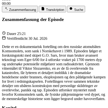
00:00
Zusammenfassung
Transkription
Suche
Zusammenfassung der Episode
Dauer
25:21
Veröffentlicht
30 Jul. 2026
Dette er en dokumentarisk fortelling om den russiske atomubåten
Komsomolets, som sank i Norskehavet i 1989. Episoden følger et
forskningstokt med skipet G.O. Sars, hvor man bruker avansert
teknologi som Eger 6/00 for å utforske vraket på 1700 meters dyp
og undersøke potensielle miljøfarer som radioaktivitet. Gjennom
vitnemålet til Viktor Slozarenko, en av de få overlevende fra
katastrofen, får lytteren et detaljert innblikk i de dramatiske
hendelsene under brannen, eksplosjonen og den påfølgende kampen
for livet i redningskapselen. Fortellingen vever sammen tekniske
detaljer om ubåtens konstruksjon med personlige skildringer av
overlevelse, panikk og tap. Episoden utforsker mysteriet rundt
hvorfor Komsomolets sank, de fysiske påkjenningene ved dypet, og
de menneskelige historiene som ligger begravd under havoverflaten.
Kapitel