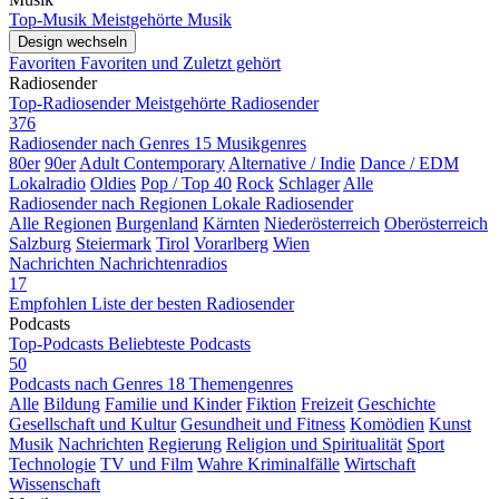
Top-Musik
Meistgehörte Musik
Design wechseln
Favoriten
Favoriten und Zuletzt gehört
Radiosender
Top-Radiosender
Meistgehörte Radiosender
376
Radiosender nach Genres
15 Musikgenres
80er
90er
Adult Contemporary
Alternative / Indie
Dance / EDM
Lokalradio
Oldies
Pop / Top 40
Rock
Schlager
Alle
Radiosender nach Regionen
Lokale Radiosender
Alle Regionen
Burgenland
Kärnten
Niederösterreich
Oberösterreich
Salzburg
Steiermark
Tirol
Vorarlberg
Wien
Nachrichten
Nachrichtenradios
17
Empfohlen
Liste der besten Radiosender
Podcasts
Top-Podcasts
Beliebteste Podcasts
50
Podcasts nach Genres
18 Themengenres
Alle
Bildung
Familie und Kinder
Fiktion
Freizeit
Geschichte
Gesellschaft und Kultur
Gesundheit und Fitness
Komödien
Kunst
Musik
Nachrichten
Regierung
Religion und Spiritualität
Sport
Technologie
TV und Film
Wahre Kriminalfälle
Wirtschaft
Wissenschaft