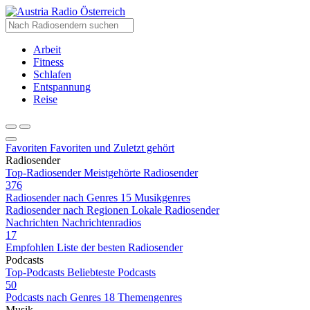
Radio Österreich
Arbeit
Fitness
Schlafen
Entspannung
Reise
Favoriten
Favoriten und Zuletzt gehört
Radiosender
Top-Radiosender
Meistgehörte Radiosender
376
Radiosender nach Genres
15 Musikgenres
Radiosender nach Regionen
Lokale Radiosender
Nachrichten
Nachrichtenradios
17
Empfohlen
Liste der besten Radiosender
Podcasts
Top-Podcasts
Beliebteste Podcasts
50
Podcasts nach Genres
18 Themengenres
Musik