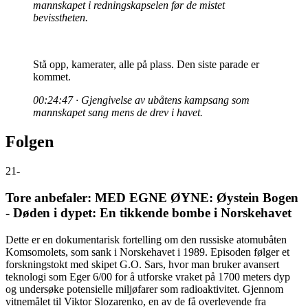
mannskapet i redningskapselen før de mistet
bevisstheten.
Stå opp, kamerater, alle på plass. Den siste parade er
kommet.
00:24:47 · Gjengivelse av ubåtens kampsang som
mannskapet sang mens de drev i havet.
Folgen
21
-
Tore anbefaler: MED EGNE ØYNE: Øystein Bogen
- Døden i dypet: En tikkende bombe i Norskehavet
Dette er en dokumentarisk fortelling om den russiske atomubåten
Komsomolets, som sank i Norskehavet i 1989. Episoden følger et
forskningstokt med skipet G.O. Sars, hvor man bruker avansert
teknologi som Eger 6/00 for å utforske vraket på 1700 meters dyp
og undersøke potensielle miljøfarer som radioaktivitet. Gjennom
vitnemålet til Viktor Slozarenko, en av de få overlevende fra