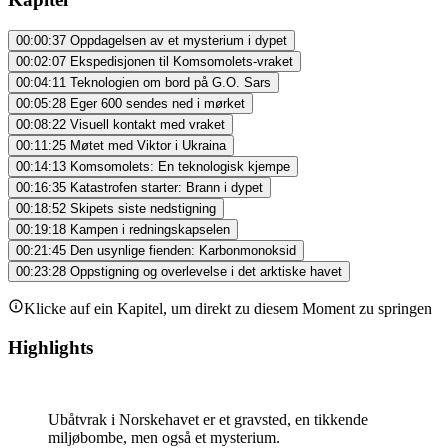
00:00:37
Oppdagelsen av et mysterium i dypet
00:02:07
Ekspedisjonen til Komsomolets-vraket
00:04:11
Teknologien om bord på G.O. Sars
00:05:28
Eger 600 sendes ned i mørket
00:08:22
Visuell kontakt med vraket
00:11:25
Møtet med Viktor i Ukraina
00:14:13
Komsomolets: En teknologisk kjempe
00:16:35
Katastrofen starter: Brann i dypet
00:18:52
Skipets siste nedstigning
00:19:18
Kampen i redningskapselen
00:21:45
Den usynlige fienden: Karbonmonoksid
00:23:28
Oppstigning og overlevelse i det arktiske havet
Klicke auf ein Kapitel, um direkt zu diesem Moment zu springen
Highlights
Ubåtvrak i Norskehavet er et gravsted, en tikkende
miljøbombe, men også et mysterium.