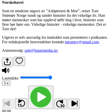
Norskehavet
Som en moderne utgave av "Asbjørnsen & Moe", reiser Tore
Strømøy Norge rundt og samler historier fra det virkelige liv. Han
møter mennesker som har opplevd tøffe ting i livet, historier som
flere bør høre om. Virkelige historier - virkelige mennesker. Det er
Tore det!
Utgiver er selv ansvarlig for innholdet som presenteres i podkasten.
For redaksjonelle henvendelser kontakt
tstromoy@gmail.com
.
Annonsesalg:
salg@bauermedia.no
Lautstärke
1
x
00:00