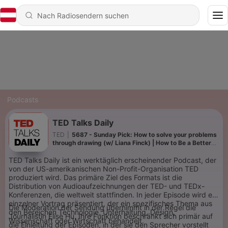
Podcasts
TED Talks Daily
TED
|
5687 - Sunday Pick: How to solve your problems
through drawing (w/ Liana Finck) | How to Be a Better
Human
TED Talks Daily ist ein werktäglich erscheinender Podcast, der
von der US-amerikanischen Non-Profit-Organisation TED
produziert wird. Das primäre Ziel des Formats ist die
Distribution von Audioaufzeichnungen der TED- und TEDx-
Konferenzen, die weltweit stattfinden. In jeder Episode wird ein
einzelner Vortrag präsentiert, der ein spezifisches Thema aus
Die Moderation der Sendung übernimmt in der Regel die
den Bereichen Technologie, Unterhaltung, Design,
Journalistin Elise Hu. Ihre Funktion beschränkt sich primär auf
Wissenschaft oder Wirtschaft behandelt.
die Einleitung der Episoden, in der sie den Sprecher vorstellt