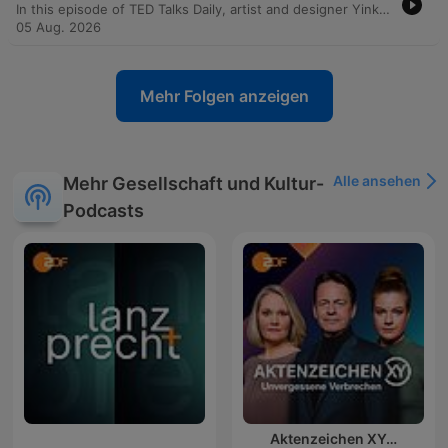
In this episode of TED Talks Daily, artist and designer Yinka Ilori explores the concept of transgenerational joy. He argues that joy is not merely an individual achievement to be chased, but a shared inheritance planted by our families, communities, and ancestors. Drawing from his upbringing in London as the son of Nigerian immigrants, Ilori describes how the rituals, symbols, and communal gatherings of his parents served as seeds of joy. Through visual storytelling, he demonstrates how we can uncover, visualize, and ultimately pass on these inherited stories to future generations.
05 Aug. 2026
Mehr Folgen anzeigen
Alle ansehen
Mehr Gesellschaft und Kultur-
Podcasts
Aktenzeichen XY…