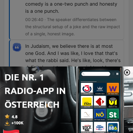
comedy is a one-two punch and honesty
is a one punch.
00:26:40 · The speaker differentiates between
the structural setup of a joke and the raw impact
of a single, honest image.
In Judaism, we believe there is at most
one God. And I was like, I love that that's
what the rabbi said. He's like, look, there's
definitely not two. There might not be
one, but there's certainly no more than
one.
00:35:08 · The guest recounts a humorous and
profound moment from a Judaism 101 class
regarding the concept of monotheism.
Folgen