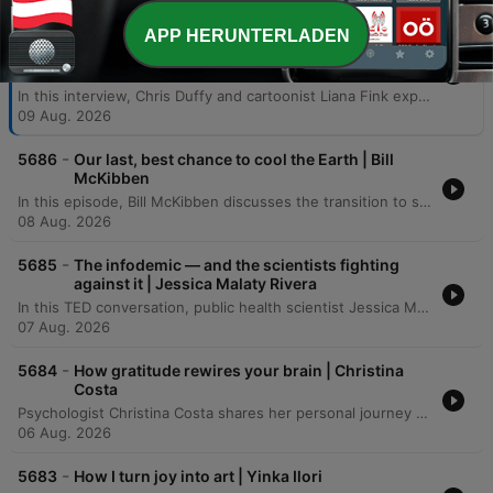
-
5687
Sunday Pick: How to solve your problems
APP HERUNTERLADEN
through drawing (w/ Liana Finck) | How to Be a
Better Human
In this interview, Chris Duffy and cartoonist Liana Fink explore how drawing serves as a powerful tool for self-discovery, problem-solving, and navigating personal truths. Fink discusses her transition from lighthearted cartoons to more autobiographical work, detailing how she uses simple symbolic imagery to process experiences like social anxiety, gender, and identity. The conversation also delves into the creative process, covering visual styles, managing idea repositories through email, and the evolution of emotional themes like rage and sadness with age. Fink concludes by reflecting on her Jewish heritage and her perspective on faith and believing in something larger than oneself.
09 Aug. 2026
-
5686
Our last, best chance to cool the Earth | Bill
McKibben
In this episode, Bill McKibben discusses the transition to solar and wind energy, arguing that renewable power has moved from an idealistic goal to an economic inevitability. He explores how the decreasing cost of renewables compared to fossil fuels is driving a global shift toward energy sovereignty and could potentially reduce geopolitical conflicts driven by resource scarcity. McKibben further emphasizes the importance of moving beyond individual consumer choices toward collective political action. He highlights the need for community organizing and building resilient, localized energy systems to address the systemic challenges of climate change and protect democracy.
08 Aug. 2026
-
5685
The infodemic — and the scientists fighting
against it | Jessica Malaty Rivera
In this TED conversation, public health scientist Jessica Malady Rivera discusses the dual challenge of managing both biological pathogens and the outbreak of misinformation. She emphasizes the importance of bridging the gap between scientific institutions and the public through transparent communication, storytelling, and building trust rather than demanding obedience. The speakers also explore the necessity of multidisciplinary approaches and transparency to rebuild public trust in science following recent global crises. The conversation examines the challenges of making invisible public health successes visible and the personal motivations that drive the speaker to continue her work despite facing misinformation and threats.
07 Aug. 2026
-
5684
How gratitude rewires your brain | Christina
Costa
Psychologist Christina Costa shares her personal journey of navigating an anaplastic astrocytoma diagnosis by rejecting the common 'fight narrative' in favor of a practice rooted in gratitude. Drawing from her background in positive psychology and neuroscience, she discusses how the language of battle can become burdensome and proposes using neuroplasticity to intentionally activate gratitude circuits in the brain. The episode explores the science behind well-being, specifically how gratitude affects the medial prefrontal cortex to help manage negative emotions and restructure harmful thoughts. Costa illustrates her method through the ritual of 'kissing your brain,' a practice used to foster resilience and find peace amidst the challenges of cancer treatment.
06 Aug. 2026
-
5683
How I turn joy into art | Yinka Ilori