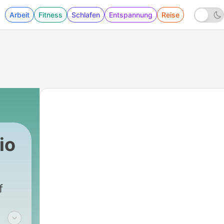
Arbeit
Fitness
Schlafen
Entspannung
Reise
io
ahn
|
23 - #22 - Burnout in der Phys
f