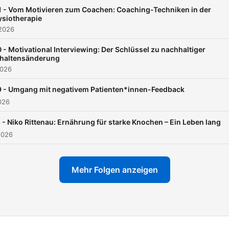
und praxisnahe Insights – a
1 - Vom Motivieren zum Coachen: Coaching-Techniken in der
in einem Podcast. Schön, 
ysiotherapie
du hier bist! 🫶
 2026
 - Motivational Interviewing: Der Schlüssel zu nachhaltiger
haltensänderung
2026
9 - Umgang mit negativem Patienten*innen-Feedback
026
 - Niko Rittenau: Ernährung für starke Knochen – Ein Leben lang
2026
Mehr Folgen anzeigen