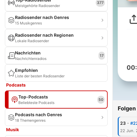
377
Meistgehörte Radiosender
Radiosender nach Genres
15 Musikgenres
Radiosender nach Regionen
Lokale Radiosender
Nachrichten
17
Nachrichtenradios
00
Empfohlen
Liste der besten Radiosender
Podcasts
Top-Podcasts
50
Beliebteste Podcasts
Folgen
Podcasts nach Genres
18 Themengenres
-
23
#22
Musik
22 Jun.