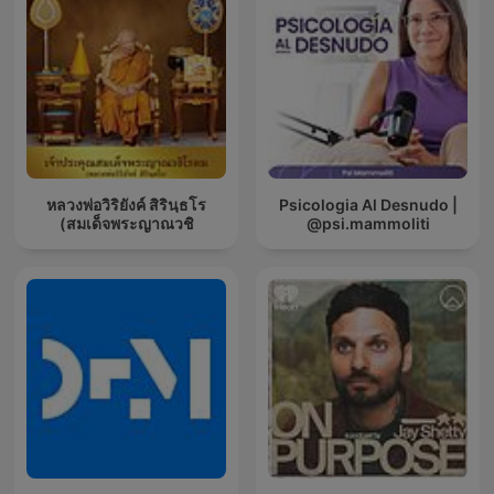
หลวงพ่อวิริยังค์ สิรินฺธโร
Psicologia Al Desnudo |
(สมเด็จพระญาณวชิ
@psi.mammoliti