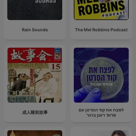
Rain Sounds
The Mel Robbins Podcast
לפצח את קוד הסרטן עם
成人睡前故事
פרופ' רענן ברגר