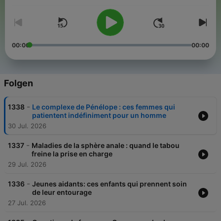
mail à priorite.sante@rfi.fr. Réalisation : Victor Uhl. Coordination
: Ophélie Lahccen, Thalie Mpouho, Louise Caledec.
00:00
00:00
Folgen
-
1338
Le complexe de Pénélope : ces femmes qui
patientent indéfiniment pour un homme
30 Jul. 2026
-
1337
Maladies de la sphère anale : quand le tabou
freine la prise en charge
29 Jul. 2026
-
1336
Jeunes aidants: ces enfants qui prennent soin
de leur entourage
27 Jul. 2026