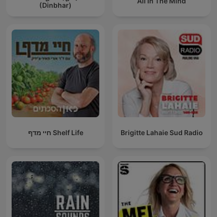
All In The Mind
(Dinbhar)
חיי מדף Shelf Life
Brigitte Lahaie Sud Radio