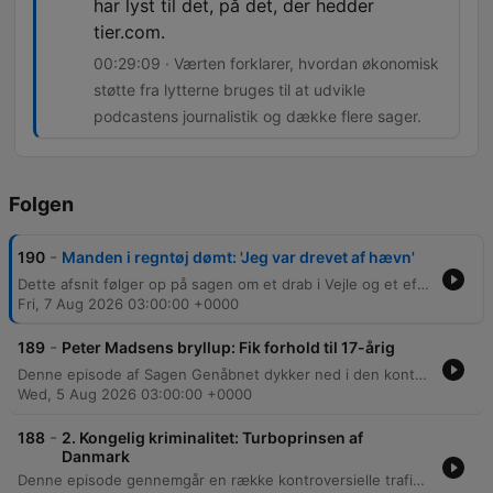
har lyst til det, på det, der hedder
tier.com.
00:29:09 · Værten forklarer, hvordan økonomisk
støtte fra lytterne bruges til at udvikle
podcastens journalistik og dække flere sager.
Folgen
-
190
Manden i regntøj dømt: 'Jeg var drevet af hævn'
Dette afsnit følger op på sagen om et drab i Vejle og et efterfølgende drabforsøg i Vinding, hvor gerningsmandens diagnose af paranoid skizofreni belyses. Episoden gennemgår desuden detaljerne i et voldeligt overfald på et ungt par på en landejendom samt forbindelsen til et drab i Mølholm. Værten efterlyser desuden information om en mand i psykiatriens søgelys og kvinder, der er blevet chikaneret af 'manden på den sorte cykel', samt opfordrer til økonomisk støtte til podcasten.
Fri, 7 Aug 2026 03:00:00 +0000
-
189
Peter Madsens bryllup: Fik forhold til 17-årig
Denne episode af Sagen Genåbnet dykker ned i den kontroversielle korrespondance mellem Peter Madsen og en ung kvinde, og hvordan deres relation udviklede sig fra breve til et ønske om ægteskab. Gennem interview med journalisten Jesper Vestergaard Larsen belyses de personlige følelser bag relationen samt de vidtrækkende juridiske konsekvenser for lovgivningen omkring kontakt i fængsler. Der kigges desuden nærmere på de juridiske aspekter af Madsens forsøg på at indgå ægteskab, herunder Højesterets afgørelse om hans rettigheder i forhold til besøg og udgang. Episoden berører også de sikkerhedsmæssige udfordringer ved hans personlighed og hans tendens til manipulation i fængselssystemet.
Wed, 5 Aug 2026 03:00:00 +0000
-
188
2. Kongelig kriminalitet: Turboprinsen af
Danmark
Denne episode gennemgår en række kontroversielle trafikforseelser involveret i det danske kongehus, herunder en voldsom bilulykke i Frankrig i 1988 med kronprins Frederik og prins Joachim samt episoder med høj fart i BMW nær Middelfart. Derudover belyses sager om ulovlig krydsning af den lukkede Storebæltsbro under stormen Egon, en sag fra 1991/1992 involverende Malou Aamund samt de juridiske aspekter af kongelig immunitet. Episoden afsluttes med et blik på prins Joachims politianmeldelse og værternes egne erfaringer med fartbøder.