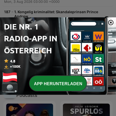
Mon, 3 Aug 2026 03:00:00 +0000
-
187
1. Kongelig kriminalitet: Skandaleprinsen Prince
Andrew
Denne episode af 'Sagen genåbnet' dykker ned i de historiske skandaler omkring prins Andrew, herunder hans forbindelser til Jeffrey Epstein og de kontroversielle anklager fra ofre som Virginia Giuffre. Episoden gennemgår hans baggrund, de juridiske konsekvenser efter hans interview med BBC Newsnight, samt fratagelsen af hans militære titler. Derudover undersøges nye mistanker om embedsmisbrug i forbindelse med videreformidling af fortrolige dokumenter til Epstein. Episoden berører desuden de potentielle retlige konsekvenser for prinsen og de seneste rygter omkring de kongelige døtres boligforhold.
27 Jul. 2026
-
186
6. Peter Lundin: Gammelt had
Denne episode omhandler et nyligt overfald på Peter Lundin i Storstrøm Fængsel, begået af en medindsat som en form for selvtægt. Podcasterne diskuterer gerningsmandens motivation, der bunder i vrede over Lundins tidligere forbrydelser, samt de etiske dilemmaer omkring kriminelle miljøers eget kodex. Værterne reflekterer over Brian Sandbergs holdning til selvtægt og sammenligner det med retssystemets principper. De berører også udfordringerne for Kriminalforsorgen ved at placere forskellige typer kriminelle i samme miljø samt de moderne faciliteter i fængslet.
25 Jul. 2026
Mehr Folgen anzeigen
APP HERUNTERLADEN
Alle ansehen
Mehr Wahre Kriminalfälle-
Podcasts