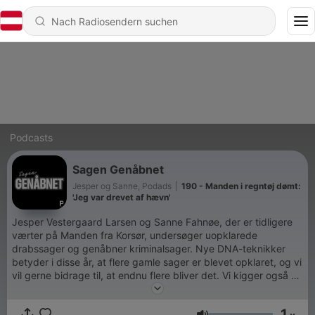
Podcasts
Sagen Genåbnet
Jesper og Sanne, Podads
|
190 - Manden i regntøj dømt:
'Jeg var drevet af hævn'
Jesper Vestergaard Larsen og Sanne Fahnøe, der er tidligere
værter på Manden fra Korsør, undersøger uopklarede
drabssager og genåbner kriminalsager. Nye DNA-teknikker
betyder i disse år, at flere gamle sager er blevet opklaret, og vi
vil gerne bidrage til, at endnu flere bliver det. Vi kigger også på
sager, der er blevet opklaret med nye DNA-teknikker og sager
fra udlandet, hvor de nye fremskridt har ført til gennembrud i
1