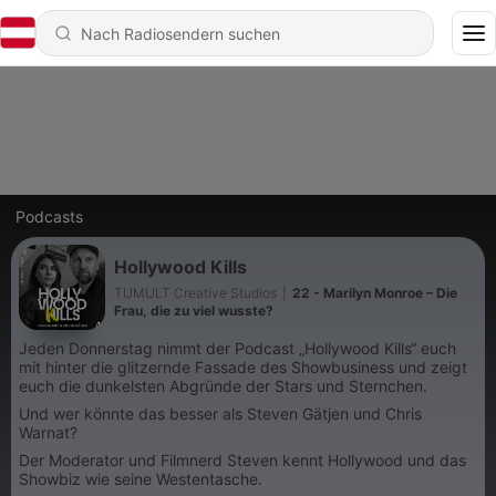
Podcasts
Hollywood Kills
TUMULT Creative Studios
|
22 - Marilyn Monroe – Die
Frau, die zu viel wusste?
Jeden Donnerstag nimmt der Podcast „Hollywood Kills“ euch
mit hinter die glitzernde Fassade des Showbusiness und zeigt
euch die dunkelsten Abgründe der Stars und Sternchen.
Und wer könnte das besser als Steven Gätjen und Chris
Warnat?
Der Moderator und Filmnerd Steven kennt Hollywood und das
Showbiz wie seine Westentasche.