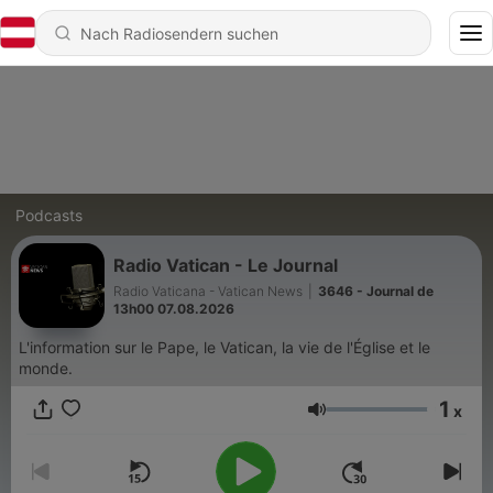
Podcasts
Radio Vatican - Le Journal
Radio Vaticana - Vatican News
|
3646 - Journal de
13h00 07.08.2026
L'information sur le Pape, le Vatican, la vie de l'Église et le
monde.
1
x
Lautstärke