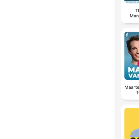
T
Man
Maarte
T