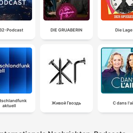
B2-Podcast
DIE GRUABERIN
Die Lage
tschlandfunk
Живой Гвоздь
C dans l'a
aktuell