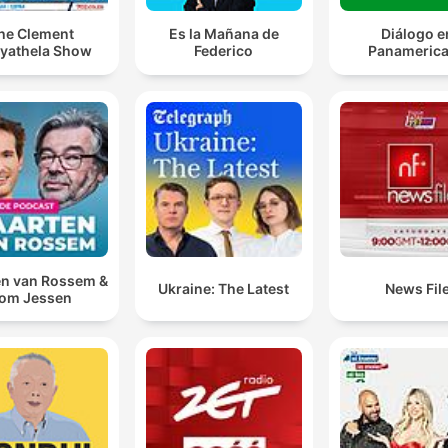
he Clement
Es la Mañana de
Diálogo e
yathela Show
Federico
Panameric
n van Rossem &
Ukraine: The Latest
News Fil
om Jessen