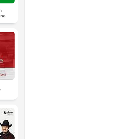
n
ana
e