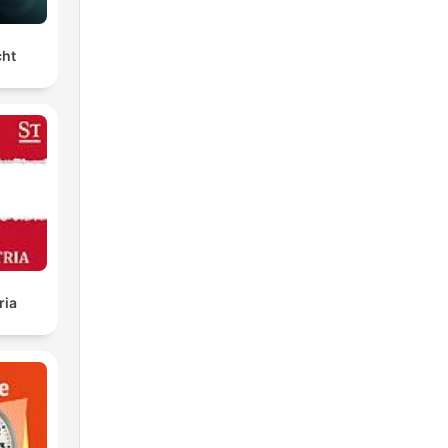
cht
ria