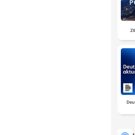
ZI
Deu