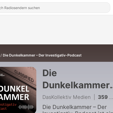
Die Dunkelkammer – Der Investigativ-Podcast
Die
Dunkelkammer
Podcast
DasKollektiv Medien
|
359 - #358 ORF. Das System Schöber: Abberufen
Die Dunkelkammer – Der