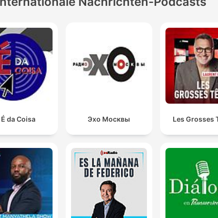
Internationale Nachrichten-Podcasts
 É da Coisa
Эхо Москвы
Les Grosses 