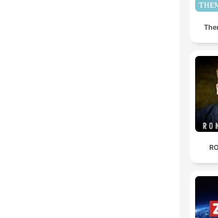
The
RO