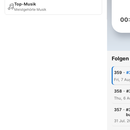
Top-Musik
Meistgehörte Musik
00
Folgen
-
359
#
Fri, 7 A
-
358
#
Thu, 6 
-
357
#
b
31 Jul. 