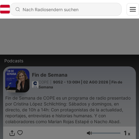
Podcasts
Fin de Semana
COPE
|
9052 - 13:00H | 02 AGO 2026 | Fin de
Semana
Fin de Semana de COPE es un programa de radio presentado
por Cristina López Schlichting: Sábados y domingos, en
directo, de 10h a 14h: Con protagonistas de la actualidad,
reportajes, entrevistas e historias humanas. Y con
colaboradores como Marian Rojas Estapé o Nacho Abad.
1
x
Lautstärke