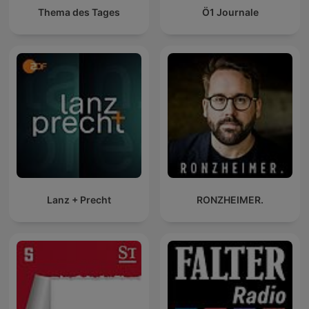
Thema des Tages
Ö1 Journale
Lanz + Precht
RONZHEIMER.