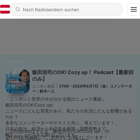
Podcasts
飯田浩司のOK! Cozy up！ Podcast【最新回
のみ】
ニッポン放送
|
2709 - 2026年8月7日（金）コメンテータ
ー：鈴木一人
「ニッポンと世界の今が分かる朝のニュース番組」
飯田浩司のOK!Cozy up!
ニュースにどんな背景があり、私たちの生活にどんな影響がある
のか？
多彩なコメンテーターやゲストと共に、考えています！
日本の政治、経済から外交安全保障・国際情勢まで、
このPodcastはそんな「飯田浩司のOK!Cozy up!」の
幅広くニュースをお届けしています。
ON AIRを再編集して、世界中にお届けしています！