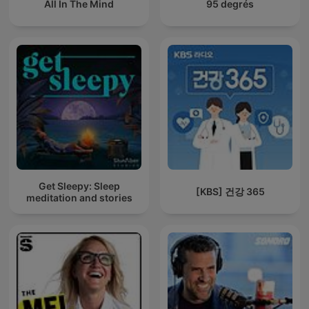
All In The Mind
95 degrés
Get Sleepy: Sleep
[KBS] 건강 365
meditation and stories