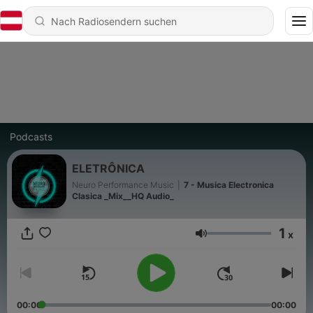
Podcasts
ELETRÔNICA
Neuro Performance Music
|
7 - Musica Electronica
Clasica _Mix__HQ Audio_
1
x
Lautstärke
00:00
00:00