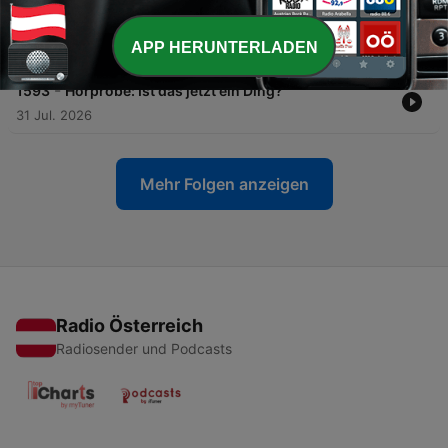
-
1594
Die Hitze eskaliert bei unseren Nachbarn:
„Ungarn muss sich der Realität stellen"
APP HERUNTERLADEN
04 Aug. 2026
-
1593
Hörprobe: Ist das jetzt ein Ding?
31 Jul. 2026
Mehr Folgen anzeigen
Radio Österreich
Radiosender und Podcasts