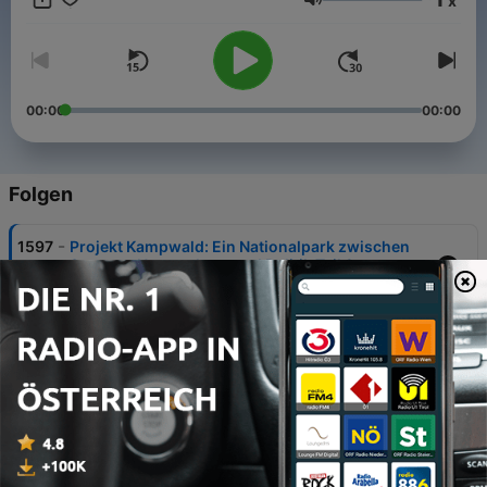
x
www.audio-funnel.com. Grafik: Adobe Stock
Lautstärke
00:00
00:00
Folgen
-
1597
Projekt Kampwald: Ein Nationalpark zwischen
Stausee, Naturschutz und Politik Teil 2
07 Aug. 2026
-
1596
Projekt Kampwald: Ein Nationalpark zwischen
Stausee, Naturschutz und Politik Teil 1
06 Aug. 2026
-
1595
Was macht die Dürre mit den heimischen
Feldern?
05 Aug. 2026