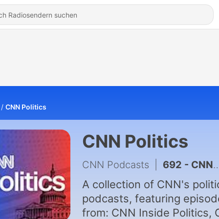
CNN Politics
CNN Politics
CNN Podcasts
|
692 - CNN Inside Politics: Twin Tragedies Shake the Globe
A collection of CNN's political
podcasts, featuring episo
from: CNN Inside Politics,