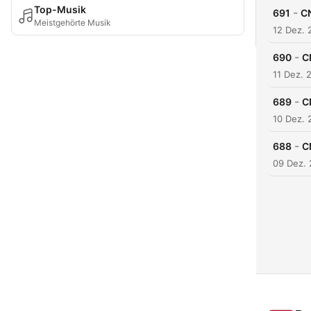
Top-Musik
-
691
CN
Meistgehörte Musik
12 Dez. 
-
690
C
11 Dez. 
-
689
C
10 Dez. 
-
688
C
09 Dez.