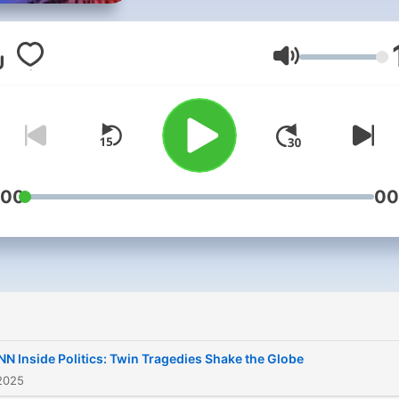
Political Briefing, State of t
Union and more.
Lautstärke
:00
00
NN Inside Politics: Twin Tragedies Shake the Globe
2025