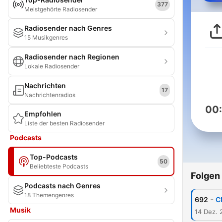
377
Meistgehörte Radiosender
Radiosender nach Genres
15 Musikgenres
Radiosender nach Regionen
Lokale Radiosender
Nachrichten
17
Nachrichtenradios
00
Empfohlen
Liste der besten Radiosender
Podcasts
Top-Podcasts
50
Beliebteste Podcasts
Folgen
Podcasts nach Genres
18 Themengenres
-
692
C
Musik
14 Dez. 