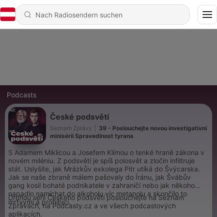
Podcasts
České podsvětí
Seznam Zprávy
|
39 - Poslouchejte novou investigativní
minisérii Spravedlnost tyrana
S Adamem Miklicou a Josefem Klímou o tenké hraně zákona v
novém miléniu. Z podsvětí je spíš polosvět a zločin infiltruje
stát. Uslyšíte, jak Mrázkův exkolega Pitr utíká do Švýcarska.
Jak se naše zbraně málem pašovaly do Íránu, jak Švábův
gang kosil bohaté podnikatele v zahraničí nebo jak někoho
napadlo namíchat do alkoholu víc metanolu a skončilo to
Druhou sérii Českého podsvětí poslouchejte na Seznam
mrtvými a prohibicí.
Zprávách, na Podcasty.cz a ve všech podcastových
aplikacích.