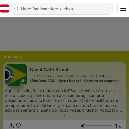
Podcasts
Canal Café Brasil
Luciano Pires & Café Brasil Editorial Ltda
|
5708 -
LíderCast 423 - Karina Kapazi - Carreira na empresa
familiar
Aqui tem seleção primorosa da MPB e reflexões não-trivias –e
muitas vezes polêmicas– do apresentador, escritor e
palestrante Luciano Pires. É assim que o Café Brasil trata de
comportamento, cidadania, política e cultura brasileiras, em
edições semanais. Eleito por duas vezes o Melhor Podcast de
Entretenimento e Variedades no Prêmio Podcast Brasil e
frequentador dos destaques do iTunes.Podcast Café Brasil:
1
valorizando a liberdade de expressão e semeando a
x
Lautstärke