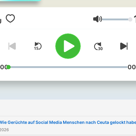
gebracht. Bleiben Sie auf 
Laufenden mit aktuellen
Meldungen, Interviews un
Lautstärke
Hintergrundberichten.
Kostenlos und immer aktuel
Jeden Tag um 17 Uhr und
samstags um 7 Uhr.
:00
00
Wie Gerüchte auf Social Media Menschen nach Ceuta gelockt hab
 2026