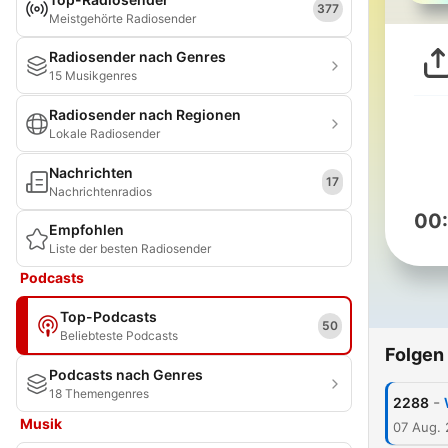
377
Meistgehörte Radiosender
Radiosender nach Genres
15 Musikgenres
Radiosender nach Regionen
Lokale Radiosender
Nachrichten
17
Nachrichtenradios
00
Empfohlen
Liste der besten Radiosender
Podcasts
Top-Podcasts
50
Beliebteste Podcasts
Folgen
Podcasts nach Genres
18 Themengenres
-
2288
Musik
07 Aug.