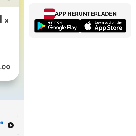
dem
APP HERUNTERLADEN
1
x
d
l:
:00
en