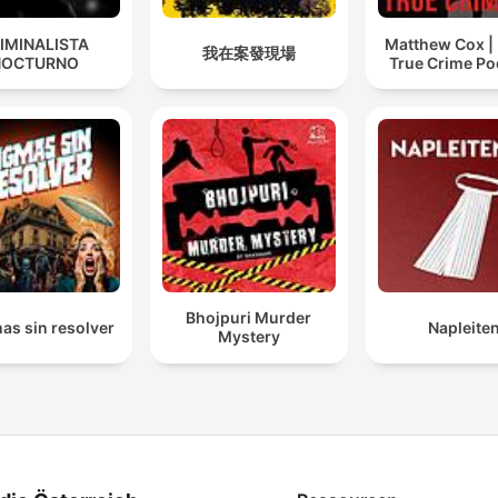
IMINALISTA
Matthew Cox | 
我在案發現場
NOCTURNO
True Crime Po
Bhojpuri Murder
as sin resolver
Napleite
Mystery