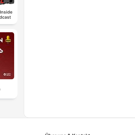
Inside
dcast
n