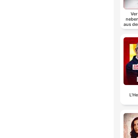
Ver
neben
aus de
L'H