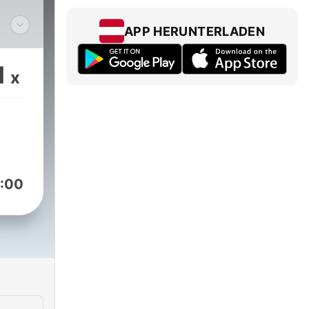
APP HERUNTERLADEN
n
p
1
x
n:
ihr
fel
:00
en
tet.
lso