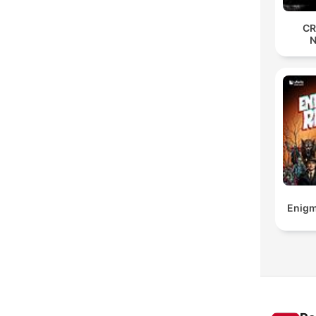
CR
Enigm