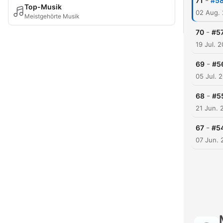
-
71
#58
Top-Musik
02 Aug.
Meistgehörte Musik
-
70
#57
19 Jul. 
-
69
#5
05 Jul. 
-
68
#5
21 Jun. 
-
67
#54
07 Jun. 