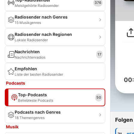
376
Meistgehörte Radiosender
Radiosender nach Genres
15 Musikgenres
Radiosender nach Regionen
Lokale Radiosender
Nachrichten
17
Nachrichtenradios
Empfohlen
Liste der besten Radiosender
00
Podcasts
Top-Podcasts
50
Beliebteste Podcasts
Podcasts nach Genres
18 Themengenres
Folgen
Musik