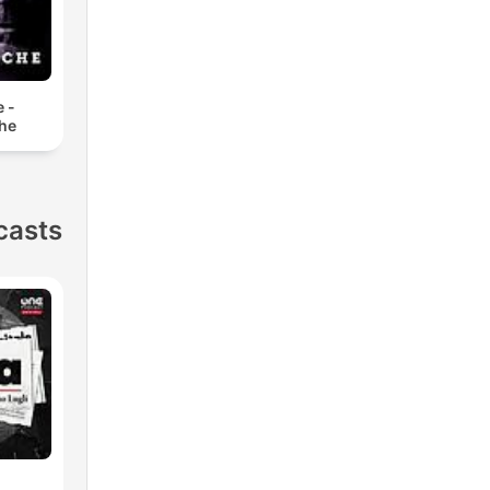
e -
he
casts