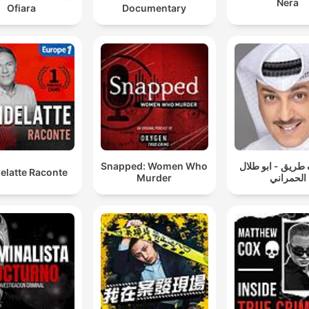
Nera
Ofiara
Documentary
Snapped: Women Who
طريق - ابو طلال
elatte Raconte
Murder
الحمراني