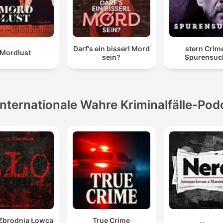
Darf's ein bisserl Mord
stern Crim
Mordlust
sein?
Spurensuc
Internationale Wahre Kriminalfälle-Pod
 Zbrodnia Łowca
True Crime