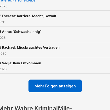
 Merel: Falsche Liebe
Mädchen pro Tag. Und die
 2026
Dunkelziffern sind um eini
 Theresa: Karriere, Macht, Gewalt
höher. Hinter diesen Zahlen
2026
stecken echte Fälle – echt
6 Änne: “Schwachsinnig”
menschliche Schicksale! Das
2026
nehmen die Hosts dieses
Podcasts – Massimo Maio 
5 Rachael: Missbrauchtes Vertrauen
2026
Helen Schulte (Staffel 1&2:
Clara Engelien) – zum Anla
 Nadja: Kein Entkommen
über die Hintergründe zu
2026
sprechen. In diesem Podcast
“12 Leben – Verbrechen an
Mehr Folgen anzeigen
Frauen” beschäftigen sie s
in jeder Staffel mit 12 Lebe
die durch Gewalttaten
Mehr Wahre Kriminalfälle-