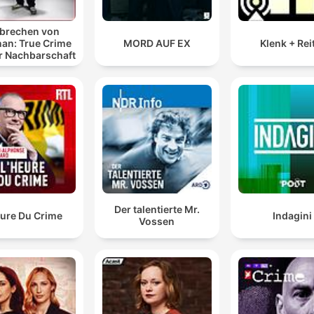
Feedback, Anmerkungen o
brechen von
selbst eine Geschichte hab
an: True Crime
MORD AUF EX
Klenk + Rei
r Nachbarschaft
die ihr mit uns teilen möcht
könnt ihr uns jederzeit ein
Mail schreiben an:
12leben.podimo@gmail.co
Wir freuen uns sehr über d
Nominierung des Internatio
Women’s Podcast Awards
2025!
Der talentierte Mr.
eure Du Crime
Indagini
Vossen