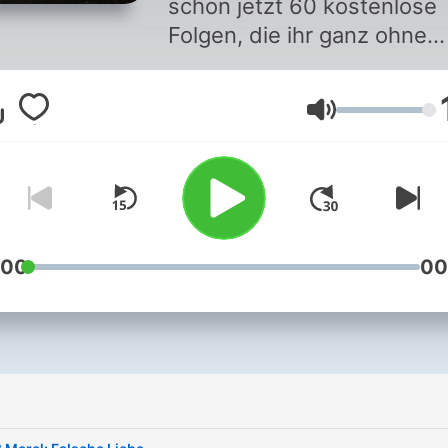
schon jetzt 60 kostenlose
Folgen, die ihr ganz ohne
Anmeldung oder Abo höre
könnt – Einfach nur die Ap
Lautstärke
öffnen und ‘12 Leben’ finde
https://podimo.de/12leben
Zusätzlich zu den 60
kostenlosen Folgen findet 
dort auch die neueste Staf
im Premium-Bereich. _ Ca.
:00
00
85.000 Frauen und Mädch
wurden 2023 weltweit getö
Mehr als die Hälfte davon
durch ein Familienmitglied
oder einen Intimpartner - a
im Schnitt 140 Frauen oder