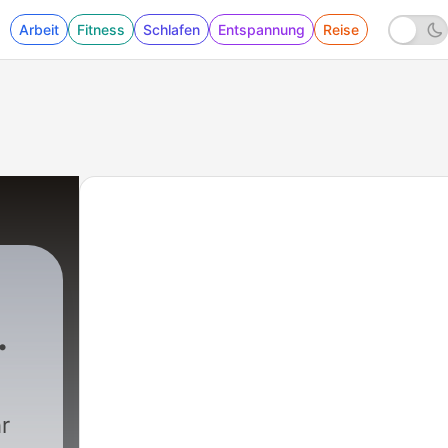
Arbeit
Fitness
Schlafen
Entspannung
Reise
 Maio
|
71 - #58 Merel: Falsche Liebe
r