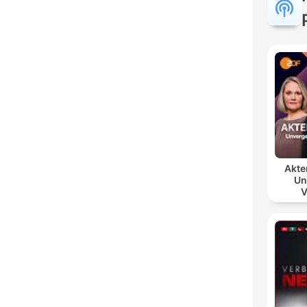
Akte
Un
V