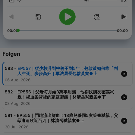
x
- Hosting provided by
SoundOn
Lautstärke
00:00
00:00
Folgen
-
583
EP557｜從少校升到中將不到5年！包啟黃如何靠「判
人生死」步步高升｜軍法局長包啟黃案●上
06 Aug. 2026
-
582
EP556｜父母每月給3萬零用錢，他卻找朋友密謀弒
親！揭血案背後的家庭裂痕｜林清岳弒親案●下
03 Aug. 2026
-
581
EP555｜門縫流出鮮血！18歲兒夥同5友策畫弒親，父
母遭追砍近百刀｜林清岳弒親案●上
30 Jul. 2026