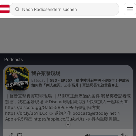
Podcasts
我在案發現場
ETtoday
|
583 - EP557｜從少校升到中將不到5年！包啟黃
如何靠「判人生死」步步高升｜軍法局長包啟黃案●上
｜聲音直擊真實犯罪現場 ｜只聊真正經歷過的案件 我是突發記者陳
豐德，我在案發現場 🎉Discord群組開張啦！快來加入一起聊天👉🏻
https://discord.gg/GZts55RPuF 📢 好康訂閱方案
https://bit.ly/3pYILCc 🤝 邀約合作 podcast@ettoday.net ⭐
Apple求5顆星 https://apple.co/3uAwUtz 📣 抖內鼓勵豐德
https://bit.ly/2SK5P9G 🙋‍♂️ 來ig找我 https://bit.ly/2GCrgE6 🙋‍♂️ FB
也有 https://bit.ly/3ePgNCj 📹 YT影音版 https://bit.ly/3pHj2Nn -
1