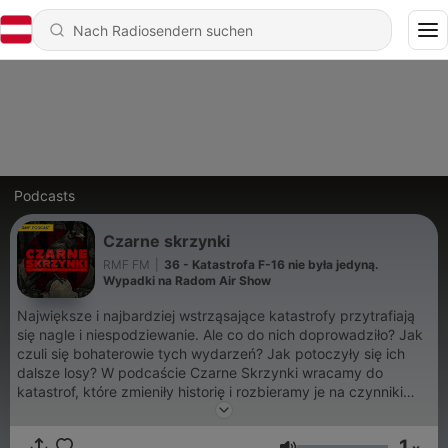
Podcasts
Czarne skrzynki
RMF FM
|
36 - Katastrofa F-16 nie była jedyną.
Wypadki na Radom Air Show
Największe i najbardziej wstrząsające katastrofy przytrafiają
się nagle i niespodziewanie. Ale co do nich doprowadziło? Jak
czuli się bohaterowie tych wydarzeń? Jak potoczyły się ich
dalsze losy? W podcaście Czarne Skrzynki wracamy do
katastrof, które zmieniły historię i rozbieramy je na czynniki
pierwsze. Podcast powstał na podstawie cyklu "Kod:
Katastrof" wyprodukowanego przez Bauer Media.
1