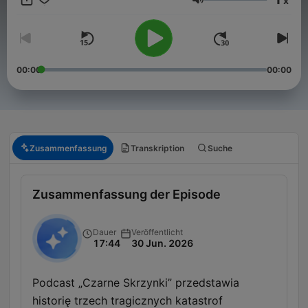
x
Lautstärke
00:00
00:00
Zusammenfassung
Transkription
Suche
Zusammenfassung der Episode
Dauer
Veröffentlicht
17:44
30 Jun. 2026
Podcast „Czarne Skrzynki” przedstawia
historię trzech tragicznych katastrof