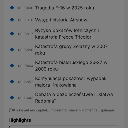
Tragedia F-16 w 2025 roku
00:00:00
Wstęp i historia Airshow
00:01:10
Ryzyko pokazów lotniczych i
00:02:17
katastrofa Frecce Tricolori
Katastrofa grupy Żelazny w 2007
00:02:50
roku
Katastrofa białoruskiego Su-27 w
00:08:04
2009 roku
Kontynuacja pokazów i wypadek
00:12:52
majora Krakowiana
Debata o bezpieczeństwie i „klątwa
00:16:43
Radomia”
Klicke auf ein Kapitel, um direkt zu diesem Moment zu springen
Highlights