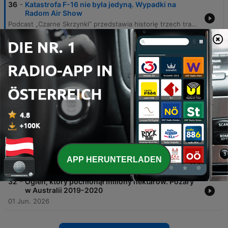
-
36
Katastrofa F-16 nie była jedyną. Wypadki na
Radom Air Show
Podcast „Czarne Skrzynki” przedstawia historię trzech tragicznych katastrof lotniczych, które miały miejsce podczas pokazów lotniczych Radom Airshow. Narracja prowadzi słuchacza przez wydarzenia z lat 2007, 2009 oraz 2025, analizując okoliczności wypadków, w których zginęli piloci oraz skutki tych tragedii dla bezpieczeństwa lotnictwa. Autor przybliża szczegóły zderzenia samolotów grupy Żelazny, upadku białoruskiego Su-27 oraz najnowszego wypadku myśliwca F-16 podczas treningu. Odcinek porusza kwestie błędów ludzkich, usterek technicznych oraz debaty publicznej dotyczącej ryzyka związanłego z organizacją tak widowiskowych, ale niebezpiecznych wydarzeń.
30 Jun. 2026
-
35
Dzień, w którym zatrzymało się londyńskie metro.
Kulisy ataków 7/7
Odcinek podcastu Czarne Skrzynki przedstawia przebieg tragicznych wydarzeń z 7 lipca 2005 roku, kiedy to skoordynowane ataki terrorystyczne uderzyły w londyńskie metro i autobus. Narracja śledzi losy zamachowców, którzy zdetonowali ładunki w wagonach linii Circle, Piccadilly oraz Northern, a także w autobusie linii 30, powodując śmierć 52 osób i setki rannych. Dokumentacja obejmuje zarówno momenty kulminacyjne eksplozji, jak i późniejsze śledztwo, które ujawniło tożsamość sprawców oraz ich motywacje polityczne związane z obecnością wojsk brytyjskich w Iraku i Afganistanie. Historia ukazuje również osobiste dramaty ocalałych, takich jak Jackie Putnam i Louise Barry, oraz trwałą zmianę w brytyjskiej strategii bezpieczeństwa i poczuciu stabilności stolicy Wielkiej Brytanii.
22 Jun. 2026
-
34
Koszmar pod sceną. Tragedia na koncercie
Travisa Scotta
16 Jun. 2026
-
33
Tragiczny wypadek nie przerwał wyścigu. Le
Mans 1955
APP HERUNTERLADEN
08 Jun. 2026
-
32
Ogień, który pochłonął miliony hektarów. Pożary
w Australii 2019-2020
01 Jun. 2026