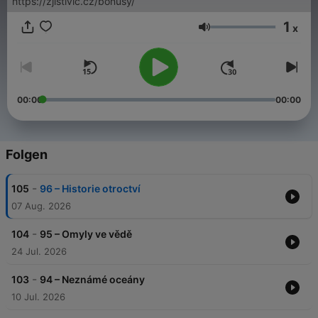
https://zjistivic.cz/bonusy/
1
x
Lautstärke
00:00
00:00
Folgen
-
105
96 – Historie otroctví
07 Aug. 2026
-
104
95 – Omyly ve vědě
24 Jul. 2026
-
103
94 – Neznámé oceány
10 Jul. 2026