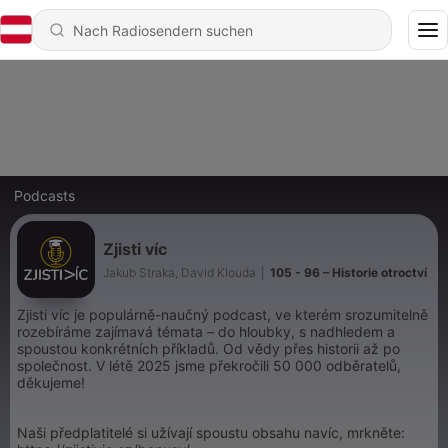
Podcasts
Zjisti víc
Jakub Straka, David Klouda
|
105 - 96 – Historie otroctví
Zjisti víc je populárně-naučný podcast, ve kterém srozumitelně
rozebíráme zajímavá témata – do hloubky, s nadhledem a
spoustou konkrétních příkladů. Od vědy přes historii až po
společnost. V létě 2025 jsme překročili 50 000 odběratelů,
děkujeme!
Naši předplatitelé si užívají spoustu obsahu navíc, mrkněte: