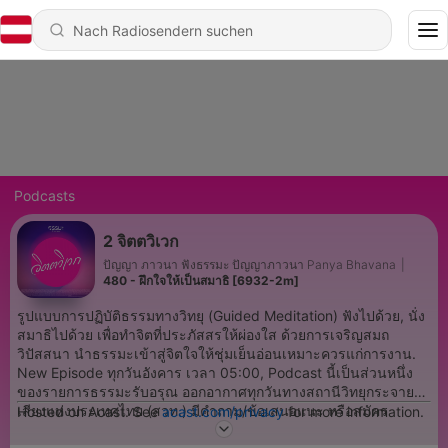
Podcasts
2 จิตตวิเวก
ปัญญา ภาวนา ฟังธรรมะ ปัญญาภาวนา Panya Bhavana
|
480 - ฝึกใจให้เป็นสมาธิ [6932-2m]
รูปแบบการปฏิบัติธรรมทางวิทยุ (Guided Meditation) ฟังไปด้วย, นั่ง
สมาธิไปด้วย เพื่อทำจิตที่ประภัสสรให้ผ่องใส ด้วยการเจริญสมถ
วิปัสสนา นำธรรมะเข้าสู่จิตใจให้ชุ่มเย็นอ่อนเหมาะควรแก่การงาน.
New Episode ทุกวันอังคาร เวลา 05:00, Podcast นี้เป็นส่วนหนึ่ง
ของรายการธรรมะรับอรุณ ออกอากาศทุกวันทางสถานีวิทยุกระจาย
เสียงแห่งประเทศไทย (สวท.) มีคำถาม/ข้อเสนอแนะ หรือสมัคร
Hosted on Acast. See
acast.com/privacy
for more information.
ติดตามฟังทั้ง 7 รายการ ที่ panya.org