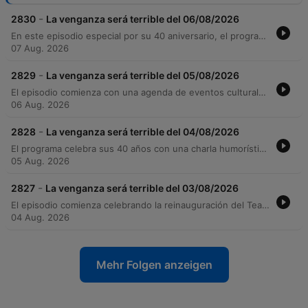
-
2830
La venganza será terrible del 06/08/2026
En este episodio especial por su 40 aniversario, el programa recorre diversas noticias culturales, desde la trayectoria de la banda Nube 9 hasta una protesta por el Coro Nacional de Niños. A través de un tono humorístico, los conductores exploran las normas de etiqueta y protocolo en la mesa con consejos del Dr. Cambón, abordando temas como el uso del celular y el comportamiento social. El programa también ofrece un recorrido histórico por la Real Academia Española y un homenaje al lunfardo argentino con la música de Edmundo Rivero. La emisión concluye con reflexiones literarias sobre diarios íntimos y una serie de consejos cómicos sobre qué información ocultar durante una primera cita.
07 Aug. 2026
-
2829
La venganza será terrible del 05/08/2026
El episodio comienza con una agenda de eventos culturales y un divertido debate sobre la higiene personal, abordando desde el lavado del cabello hasta consejos para el cuidado de las uñas y los anteojos. La conversación transita por anécdotas de oyentes, un análisis histórico sobre el año 536 y una reflexión sobre los riesgos laborales en la construcción. El programa concluye con presentaciones musicales de Arrado Cancel y Manuel Moreira, seguido de un bloque informativo que incluye el pronóstico del tiempo para Buenos Aires y las noticias más relevantes de la actualidad política y social.
06 Aug. 2026
-
2828
La venganza será terrible del 04/08/2026
El programa celebra sus 40 años con una charla humorística sobre futuros proyectos culturales, presentaciones musicales y un segmento satírico sobre las reglas y tradiciones de un certamen de doma. La conversación transita desde anécdotas personales hasta la lectura de mensajes de los oyentes. Posteriormente, se explora el misterio de la autoría de las obras de Shakespeare y sus diversas teorías conspirativas. El episodio concluye con sketches sobre viajes por carretera y un bloque informativo que aborda la crisis diplomática entre Argentina y Brasil, así como el debate sobre la reforma de la ley de tierras.
05 Aug. 2026
-
2827
La venganza será terrible del 03/08/2026
El episodio comienza celebrando la reinauguración del Teatro Argentino de Mercedes, intercalando consejos satíricos sobre el arte de ser un anfitrión con relatos sobre situaciones embarazosas en eventos sociales. La conversación transiciona hacia temas más profundos, explorando delirios de identidad religiosa y el experimento clínico del Dr. Milton Rokic. Posteriormente, el programa explora de forma humorística la vida y el entrenamiento de los astronautas, abordando la resistencia psicológica y física necesaria para la exploración espacial. El programa concluye con una presentación musical en vivo y un repaso de las noticias actuales, incluyendo el reporte meteorológico y debates sobre la ley de tierras.
04 Aug. 2026
Mehr Folgen anzeigen