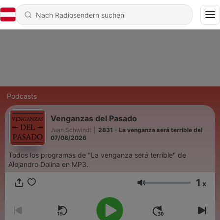
Podcasts
Venganzas del Pasado
Juan Schwindt
|
2831 - La venganza será terrible del
07/08/2026
Todos los programas de "La venganza será terrible" de
Alejandro Dolina en MP3.
1
x
Lautstärke