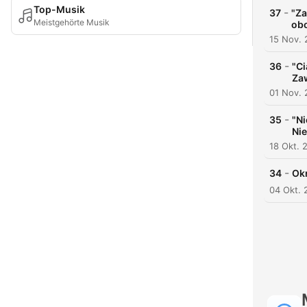
Top-Musik
-
37
"Za
Meistgehörte Musik
obo
15 Nov.
-
36
"Ci
Za
01 Nov.
-
35
"Ni
Nie
18 Okt. 
-
34
Okr
04 Okt. 