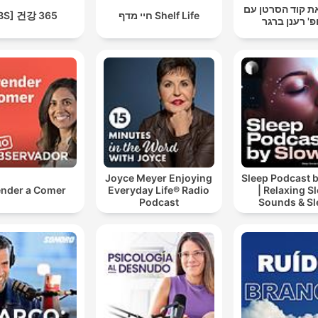
ת קוד הסרטן עם
BS] 건강 365
חיי מדף Shelf Life
פ' רענן ברגר
Joyce Meyer Enjoying
Sleep Podcast 
nder a Comer
Everyday Life® Radio
| Relaxing S
Podcast
Sounds & Sl
Stories | Natur
For Sleep | 