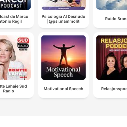
dcast de Marco
Psicologia Al Desnudo
Ruído Bran
tonio Regil
| @psi.mammoliti
itte Lahaie Sud
Motivational Speech
Relasjonspo
Radio