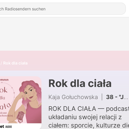
Rok dla ciała
Rok dla ciała
Kaja Gołuchowska
|
38 - "Jestem fanką synchronizacji życia z okresem". Liliana Grochowska
ROK DLA CIAŁA — podcast
układaniu swojej relacji z
ciałem: sporcie, kulturze di