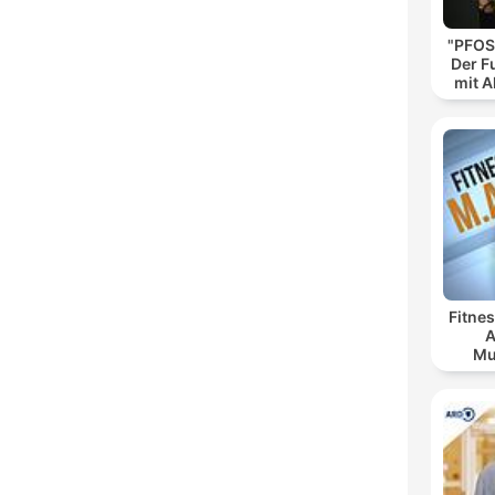
"PFOS
Der F
mit A
Fitnes
A
Mu
Er
G