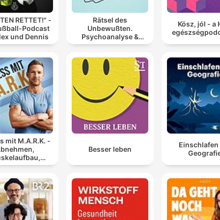
TEN RETTET!" -
Rätsel des
Kösz, jól - a
ußball-Podcast
Unbewußten.
egészségpodc
lex und Dennis
Psychoanalyse &
Psychotherapie.
s mit M.A.R.K. -
Einschlafen
bnehmen,
Besser leben
Geografi
skelaufbau,
nährung und
esundheit