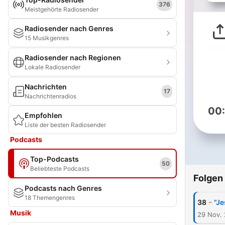
376
Meistgehörte Radiosender
Radiosender nach Genres
15 Musikgenres
Radiosender nach Regionen
Lokale Radiosender
Nachrichten
17
Nachrichtenradios
00
Empfohlen
Liste der besten Radiosender
Podcasts
Top-Podcasts
50
Beliebteste Podcasts
Folgen
Podcasts nach Genres
18 Themengenres
-
38
"Je
Musik
29 Nov.