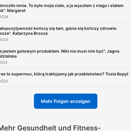
będzie wyrozumiałość.
mroziło mnie. To było moje ciało, a ja wyszłam z niego i stałam
Zaprasza Kaja Gołuchowsk
k". Margaret
 2024
ałopozytywność kończy się tam, gdzie się kończy zdrowie.
wsze". Katarzyna Brzoza
 2024
e jestem gotowym produktem. Nikt nie musi nim być". Jagna
dzielska
2024
es to supermoc, którą traktujemy jak przekleństwo? Tosia Kopyt
2024
Mehr Folgen anzeigen
Mehr Gesundheit und Fitness-