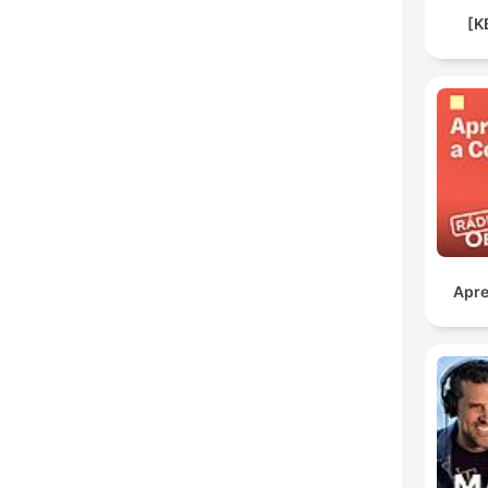
[K
Apre