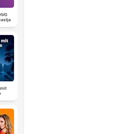
 HVG
astja
 mit
e