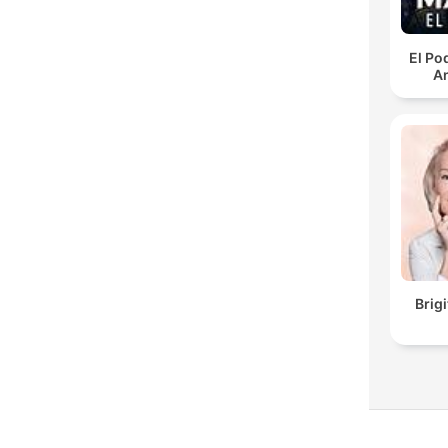
El Po
An
Brig