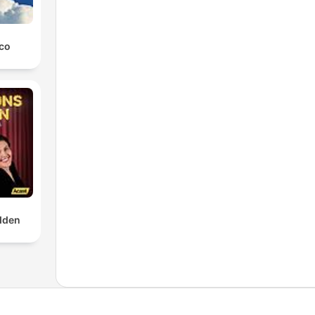
co
dden