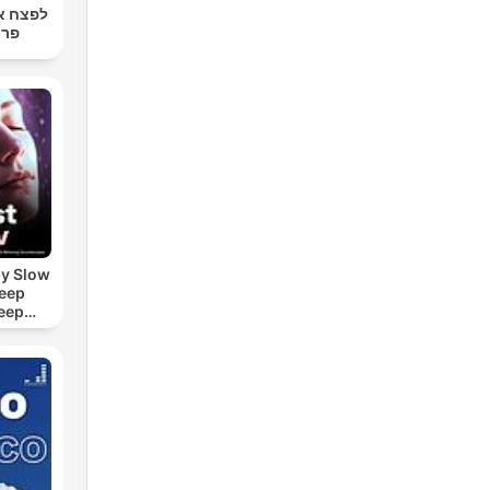
לפצח א
פרו
by Slow
leep
eep
e Sound
ASMR