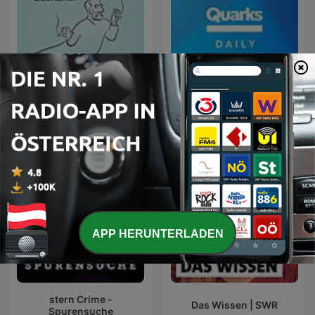
Rätsel des Unbewußten.
Psychoanalyse &
Quarks Daily
Psychotherapie.
APP HERUNTERLADEN
stern Crime -
Das Wissen | SWR
Spurensuche