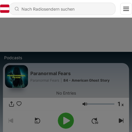
Podcasts
Paranormal Fears
Paranormal Fears
|
84 - American Ghost Story
No Entries
1
x
Lautstärke