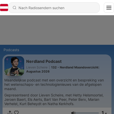
Podcasts
Nerdland Podcast
Lieven Scheire
|
132 - Nerdland Maandoverzicht:
Augustus 2026
Maandelijkse podcast met een overzicht en bespreking van
het wetenschaps- en technologienieuws van de afgelopen
maand.
Gepresenteerd door Lieven Scheire, met Hetty Helsmoortel,
Jeroen Baert, Els Aerts, Bart Van Peer, Peter Berx, Marian
Verhelst, Kurt Beheydt en Natha Kerkhofs.
1
x