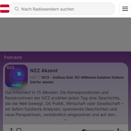
Podcasts
NZZ Akzent
NZZ
|
1613 - Aufbau Süd: EU-Millionen beleben Italiens
Dörfer wieder
Gut informiert in 15 Minuten. Die Korrespondenten und
Redaktorinnen der NZZ erzählen jeden Tag eine Geschichte,
die die Welt bewegt. Ob Politik, Wirtschaft oder Gesellschaft –
wir liefern fundierte Analysen, spannende Geschichten und
neue Perspektiven, verständlich eingeordnet und auf den
Punkt gebracht. Das ist «NZZ Akzent» – immer montags bis
freitags. Jeden zweiten Samstag gibt es ausserdem eine
1