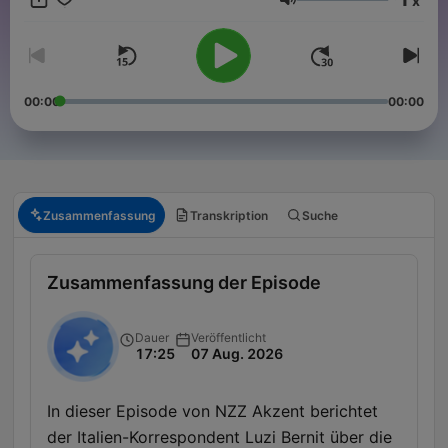
x
exklusive Extrafolge - unsere Korrespondenten berichten von
Lautstärke
ihrem Arbeitsalltag im Ausland.
00:00
00:00
Zusammenfassung
Transkription
Suche
Zusammenfassung der Episode
Dauer
Veröffentlicht
17:25
07 Aug. 2026
In dieser Episode von NZZ Akzent berichtet
der Italien-Korrespondent Luzi Bernit über die