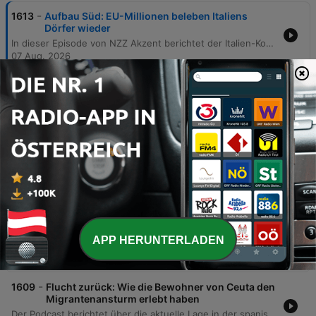
-
1613
Aufbau Süd: EU-Millionen beleben Italiens
Dörfer wieder
In dieser Episode von NZZ Akzent berichtet der Italien-Korrespondent Luzi Bernit über die Entwicklung des kleinen italienischen Dorfes Trevinano im Latium. Einst durch Entvölkerung und den Verlust zentraler Institutionen wie der lokalen Trattoria geprägt, erlebt der Ort nun eine Transformation durch massive EU-Fördergelder aus dem PNRR-Programm. Der Bericht beleuchtet die Chancen und Herausforderungen eines 20-Millionen-Euro-Projekts zur Wiederbelebung von Borghi-Dörfern, die Sanierung von Immobilien sowie den Aufbau neuer Strukturen durch lokale Kooperativen. Dabei werden auch kritische Stimmen bezüglich der schnellen Mittelverwendung und der Belastung für die Gemeindeverwaltung thematisiert.
07 Aug. 2026
-
1612
Rohe Gewalt gegen Migranten: Wieso Tausende
Südafrika verlassen
Dieser Bericht beleuchtet die aktuelle Welle fremdenfeindlicher Gewalt in Südafrika anhand der Situation von Brian Miranda, einem Migranten aus Simbabwe in Mossel Bay. Während die Stadt als wohlhabender und sicherer Ort gilt, kam es dort zu gewaltsamen Ausschreitungen, bei denen Hütten niedergebrannt wurden und Menschen getötet wurden. Die Untersuchung geht den tieferliegenden Ursachen der Protestbewegung nach, die vor allem von der armen, schwarzen Bevölkerung getragen wird. Im Zentrum der Spannungen steht die hohe Arbeitslosigkeit und das Gefühl der wirtschaftlichen Benachteiligung. Demonstranten werfen Migranten vor, durch illegale Beschäftigung und Missachtung von Arbeitsgesetzen lokale Arbeitsplätze zu besetzen. Der Bericht analysiert zudem das strukturelle Versagen des südafrikanischen Staates sowie die enorme soziale Ungleichheit im Land, die die Gewalt gegen Einwanderer als Ventil für den Frust über die Regierung und fehlende Perspektiven nutzt.
06 Aug. 2026
-
1611
Make Europe Great Again - Wie Elon Musk hier
wieder Politik macht
Der Podcast analysiert den anhaltenden politischen Einfluss von Elon Musk, der sich sowohl in den USA als auch in Europa durch finanzielle Unterstützung und seine Plattform X engagiert. Dabei wird beleuchtet, wie er rechtskonservative Kandidaten unterstützt, aber auch, wie seine Interventionen teilweise kontraproduktiv wirken können.
05 Aug. 2026
-
1610
Deal or no deal: Was taugt Trumps Gaza-Plan
wirklich?
APP HERUNTERLADEN
In dieser Episode analysiert der Israel-Korrespondent Johannes Bockenheimer die Tragweite und die Realisierbarkeit des von US-Präsident Donald Trump angekündigten Friedensabkommens im Gazastreifen. Im Zentrum steht das Versprechen einer vollständigen Entwaffnung der Hamas sowie eine umfassende Waffenruhe, dessen praktische Umsetzung vor massiven Hindernissen steht. Die Diskussion beleuchtet die Skepsis in Israel und der Region, die Unklarheiten bei der Rolle internationaler Stabilisierungstruppen sowie die strategische Bedeutung der Hamas-Netzwerke, die zunehmend auch in Europa operieren. Der Beitrag untersucht, ob Trumps Plan ein echter diplomatischer Durchbruch oder lediglich eine politisch motivierte Rhetorik ist, während die Gewalt im Gazastreifen anhält.
04 Aug. 2026
-
1609
Flucht zurück: Wie die Bewohner von Ceuta den
Migrantenansturm erlebt haben
Der Podcast berichtet über die aktuelle Lage in der spanischen Exklave Ceuta nach dem massiven Ansturm tausender Migranten aus Marokko. Die Korrespondentin Julia Mon beschreibt vor Ort eine extrem angespannte Situation, geprägt von Hunger, Durst und der Präsenz von Militär und Polizei, während viele Menschen weiterhin in den Bergen oder versteckt in der Stadt verbleiben. Die Episode beleuchtet die politischen Hintergründe des Vorfalls, wobei ein diplomatischer Konflikt zwischen dem marokkanischen Regime und der spanischen Regierung unter Pedro Sánchez als Ursache vermutet wird. Zudem werden die europäischen Dimensionen thematisiert, einschließlich der Kritik von EU-Mitgliedstaaten an der Grenzsicherung Spaniens sowie der Abhängigkeit der EU von Drittstaaten bei der Migrationskontrolle.