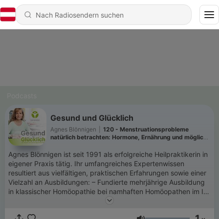
Podcasts
Gesund und Glücklich
Agnes Blönnigen
|
120 - Menstruationsprobleme
natürlich betrachten: Hormone, Ernährung und mögliche
Ursachen
Agnes Blönnigen ist seit 1991 als erfolgreiche Heilpraktikerin in
eigener Praxis tätig. Ihr umfangreiches Expertenwissen
resultiert aus vielfältigen, praktischen Erfahrungen sowie einer
Vielzahl an Ausbildungen: – Fundierte mehrjährige Ausbildung
in klassischer Homöopathie bei namhaften Homöopathen im In-
und Ausland – Fundierte mehrjährige Ausbildung an
verschiedenen Instituten für Akupunktur – Umfassende
1