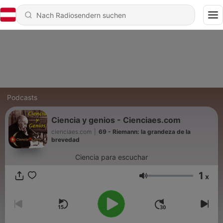
Podcasts
Ciencia y genios - Cienciaes.com
cienciaes.com
|
69 - Riemann: la grandeza de la
brevedad
Ciencia para escuchar
1
x
Lautstärke