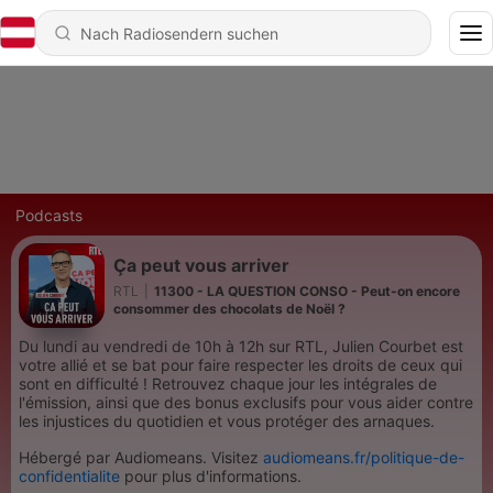
Podcasts
Ça peut vous arriver
RTL
|
11300 - LA QUESTION CONSO - Peut-on encore
consommer des chocolats de Noël ?
Du lundi au vendredi de 10h à 12h sur RTL, Julien Courbet est
votre allié et se bat pour faire respecter les droits de ceux qui
sont en difficulté ! Retrouvez chaque jour les intégrales de
l'émission, ainsi que des bonus exclusifs pour vous aider contre
les injustices du quotidien et vous protéger des arnaques.
Hébergé par Audiomeans. Visitez
audiomeans.fr/politique-de-
confidentialite
pour plus d'informations.