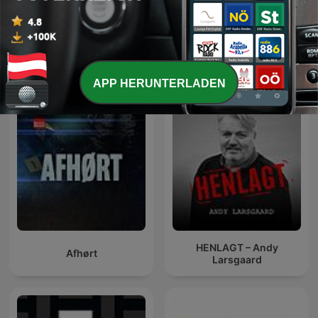
Cerita Hantu Seram -
Barangay Love Stories
SYOK Podcast [BM]
APP HERUNTERLADEN
HENLAGT – Andy
Afhørt
Larsgaard