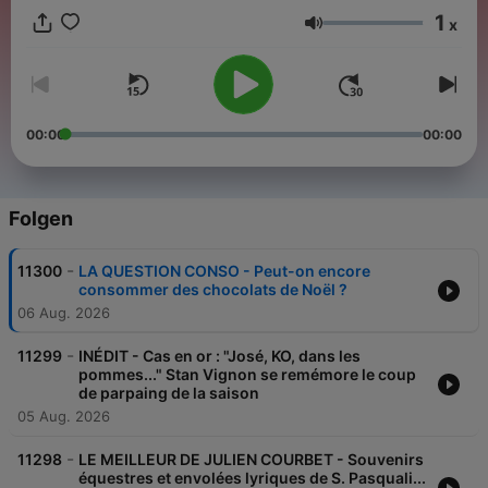
1
x
Lautstärke
00:00
00:00
Folgen
-
11300
LA QUESTION CONSO - Peut-on encore
consommer des chocolats de Noël ?
06 Aug. 2026
-
11299
INÉDIT - Cas en or : "José, KO, dans les
pommes..." Stan Vignon se remémore le coup
de parpaing de la saison
05 Aug. 2026
-
11298
LE MEILLEUR DE JULIEN COURBET - Souvenirs
équestres et envolées lyriques de S. Pasquali...