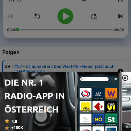
x
Lautstärke
00:00
00:00
Folgen
-
59
#57 – Urlaubsviren: Das West-Nil-Fieber jetzt auch
in Mitteleuropa
04 Aug. 2026
-
58
#56 – Urlaubsviren: Das Oropouche-Virus aus
dem Amazonas
28 Jul. 2026
-
57
#55 – Urlaubsviren: Skandinavien und das
Sindbis-Virus
21 Jul. 2026