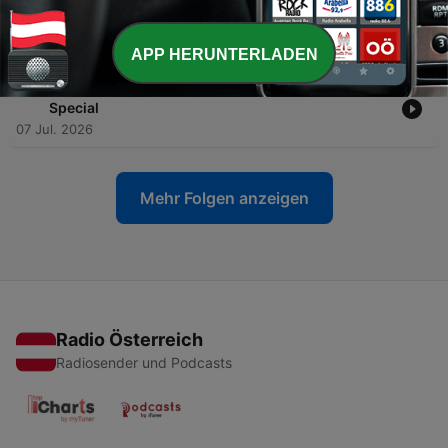
-
56
#54 – Urlaubsviren: Pappataci-Fieber und das
Toskana-Virus
14 Jul. 2026
APP HERUNTERLADEN
-
55
#53 – Ein Jahr viroLOGISCH: Das zweite Q&A-
Special
07 Jul. 2026
Mehr Folgen anzeigen
Radio Österreich
Radiosender und Podcasts