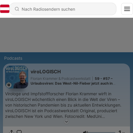
Podcasts
viroLOGISCH
Florian Krammer & Podcastwerkstatt
|
59 - #57 –
Urlaubsviren: Das West-Nil-Fieber jetzt auch in
Mitteleuropa
Virologe und Impfstoffforscher Florian Krammer wirft in
viroLOGISCH wöchentlich einen Blick in die Welt der Viren –
von historischen Pandemien bis zu aktuellen Entwicklungen.
viroLOGISCH ist ein Podcastwerkstatt Original, produziert
zwischen New York und Wien. Fotocredit: MedUni
Wien/feelimage
1