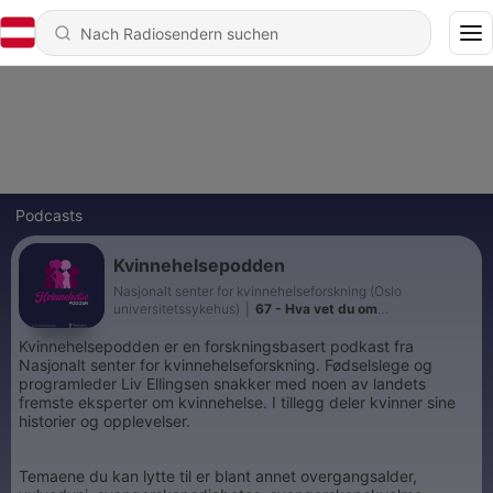
Podcasts
Kvinnehelsepodden
Nasjonalt senter for kvinnehelseforskning (Oslo
universitetssykehus)
|
67 - Hva vet du om
urinveisinfeksjon?
Kvinnehelsepodden er en forskningsbasert podkast fra
Nasjonalt senter for kvinnehelseforskning. Fødselslege og
programleder Liv Ellingsen snakker med noen av landets
fremste eksperter om kvinnehelse. I tillegg deler kvinner sine
historier og opplevelser.
Temaene du kan lytte til er blant annet overgangsalder,