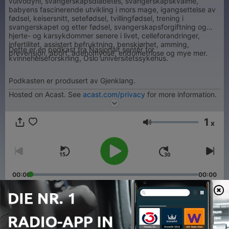
vulvodyni, svangerskapsdiabetes, svangerskapskvalme,
babyens fascinerende utvikling i mors mage, igangsettelse av
fødsel, keisersnitt, setefødsel, tvillingfødsel, trening i
svangerskapet og etter fødsel, svangerskapsforgiftning og
hjerte- og karsykdommer senere i livet, celleforandringer,
infertilitet, assistert befruktning, benskjørhet, amming,
Dette er en podkast fra Nasjonalt senter for
prevensjon, abort, adenomyose, endometriose og mye mer.
kvinnehelseforskning, Oslo universitetssykehus.
Podkasten er produsert av Gjenklang.
Hosted on Acast. See
acast.com/privacy
for more information.
1
x
Lautstärke
00:00
00:00
Folgen