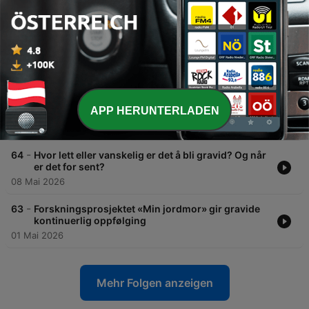
-
67
Hva vet du om urinveisinfeksjon?
29 Mai 2026
-
66
Mye vondt i hodet? Når bør du dra til legen?
22 Mai 2026
-
65
Spiseforstyrrelser og graviditet, fødsel og
APP HERUNTERLADEN
barseltid
15 Mai 2026
-
64
Hvor lett eller vanskelig er det å bli gravid? Og når
er det for sent?
08 Mai 2026
-
63
Forskningsprosjektet «Min jordmor» gir gravide
kontinuerlig oppfølging
01 Mai 2026
Mehr Folgen anzeigen