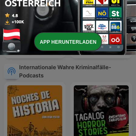
APP HERUNTERLADEN
Darf's ein bisserl Mord
Dateline NBC
sein?
Internationale Wahre Kriminalfälle-
Podcasts