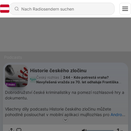
Podcasts
Historie českého zločinu
Český rozhlas
|
244 - Kdo potrestá vraha?
Nevyřešená vražda ze 70. let odhaluje Františka
Mrázka i tragédii rodiny Velíšků
Dobrodružství české kriminalistiky na pomezí rozhlasové hry a
dokumentu.
Všechny díly podcastu Historie českého zločinu můžete
pohodlně poslouchat v mobilní aplikaci mujRozhlas pro
Android
a
iOS
nebo na webu
mujRozhlas.cz
.
1