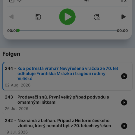
x
Lautstärke
00:00
00:00
Folgen
-
244
Kdo potrestá vraha? Nevyřešená vražda ze 70. let
odhaluje Františka Mrázka i tragédii rodiny
Velíšků
02 Aug. 2026
-
243
Prodavači snů. První velký případ podvodu s
omamnými látkami
26 Jul. 2026
-
242
Neznámá z Letňan. Případ z Historie českého
zločinu, který nemohl být v 70. letech vyřešen
19 Jul. 2026