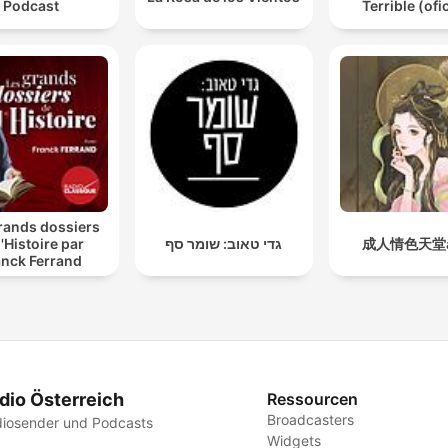
Podcast
Terrible (ofic
rands dossiers
l'Histoire par
גדי טאוב: שומר סף
成人情色天堂a
anck Ferrand
dio Österreich
Ressourcen
Broadcasters
iosender und Podcasts
Widgets