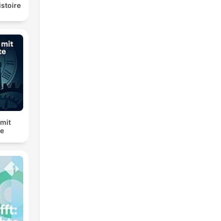
istoire
 mit
te