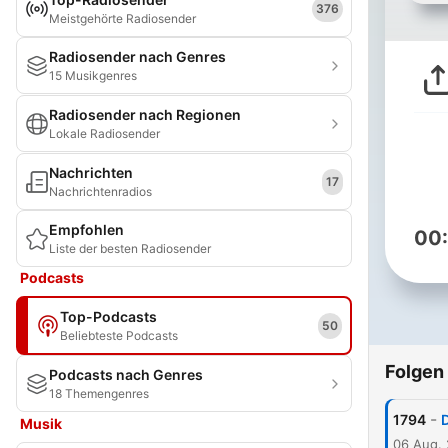
376
Meistgehörte Radiosender
Radiosender nach Genres
15 Musikgenres
Radiosender nach Regionen
Lokale Radiosender
Nachrichten
17
Nachrichtenradios
Empfohlen
00
Liste der besten Radiosender
Podcasts
Top-Podcasts
50
Beliebteste Podcasts
Folgen
Podcasts nach Genres
18 Themengenres
-
1794
Musik
06 Aug.