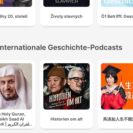
ěhy 20. století
Životy slavných
Ö1 Betrifft: Ges
Internationale Geschichte-Podcasts
 Holy Quran,
eikh Saad Al
Historien om alt
吳淡如人生不能
القران ال
سعد الغامدي