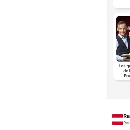
Les g
de 
Fr
Ra
Rad