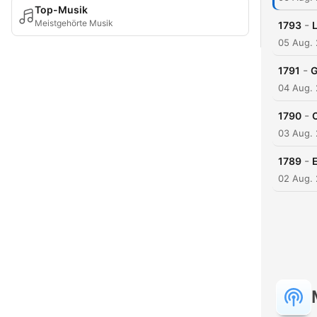
Top-Musik
Meistgehörte Musik
-
1793
05 Aug.
-
1791
G
04 Aug.
-
1790
C
03 Aug.
-
1789
E
02 Aug.