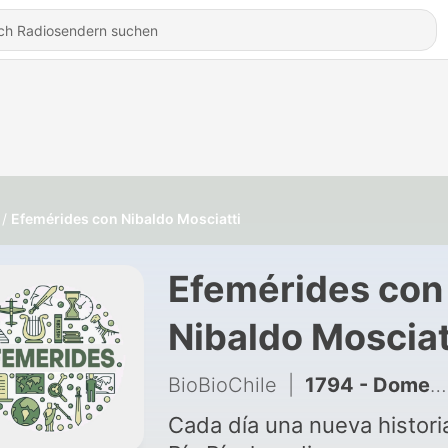
Efemérides con Nibaldo Mosciatti
Efemérides con
Nibaldo Mosciat
BioBioChile
|
1794 - Domenico Modugno (1928)
Cada día una nueva histori