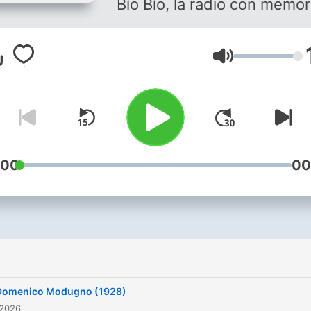
Bío Bío, la radio con memor
Lautstärke
:00
00
Domenico Modugno (1928)
 2026