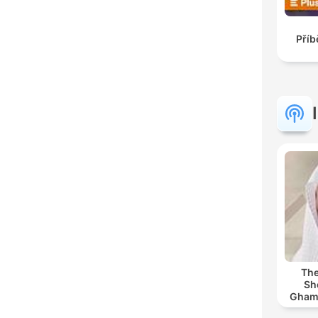
Příb
The
Sh
Ghamdi | كريم