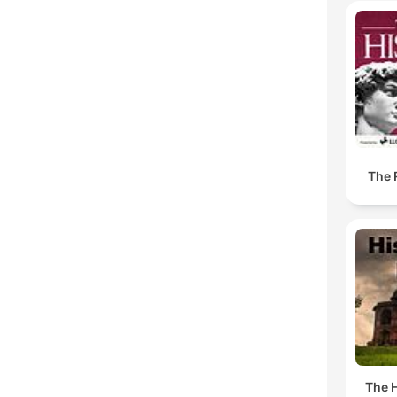
The 
The H