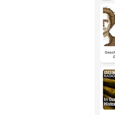
Gesch
G