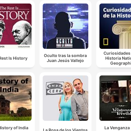
Curiosidades 
Oculto tras la sombra
Rest Is History
Historia Nati
Juan Jesús Vallejo
Geograph
istory of India
La Venganza 
La Rosa de los Vientos