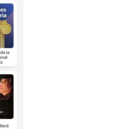
de la
onal
ic
Será