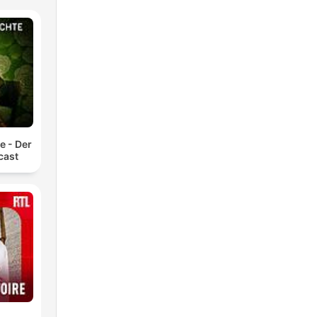
e - Der
cast