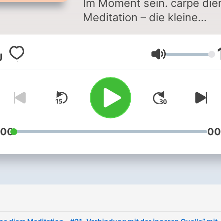
Im Moment sein. carpe di
Meditation – die kleine
Schwester des carpe diem
Podcasts – begibt sich mit 
Lautstärke
gemeinsam auf eine
Meditationsreise zu innere
Balance und Zufriedenhei
Jeden ersten Freitag im M
erscheint eine neue Episo
mit einem anderen
:00
00
Meditationscoach und ein
speziellen Thema. Namast