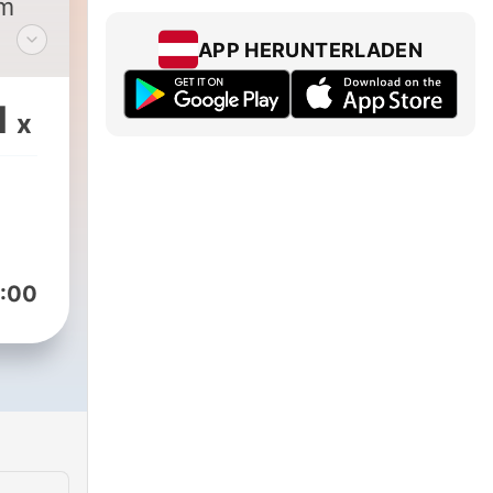
em
APP HERUNTERLADEN
dir
1
x
r
t.
onat
de
:00
em
e!