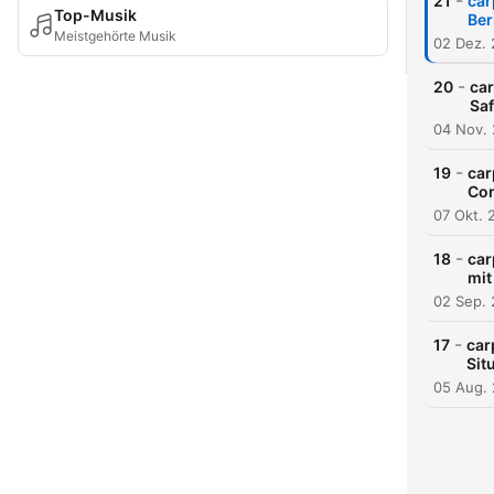
-
21
car
Top-Musik
Ber
Meistgehörte Musik
02 Dez.
-
20
car
Saf
04 Nov.
-
19
car
Con
07 Okt. 
-
18
car
mit
02 Sep.
-
17
car
Sit
05 Aug.