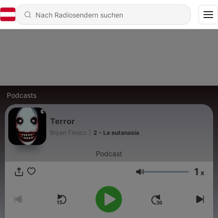
Podcasts
Terror
Bryan Tinoco
|
2 - La eutanasia
Podcast
1
x
Lautstärke