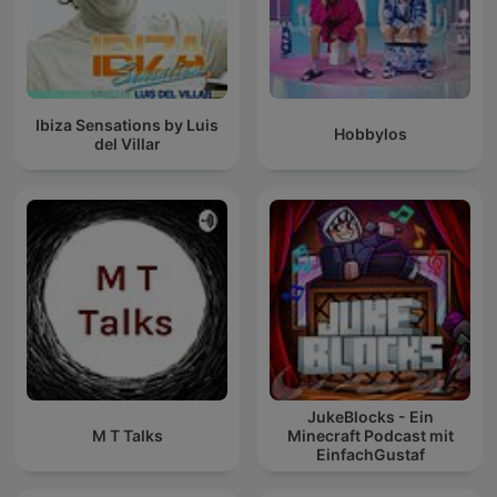
Ibiza Sensations by Luis
Hobbylos
del Villar
JukeBlocks - Ein
M T Talks
Minecraft Podcast mit
EinfachGustaf