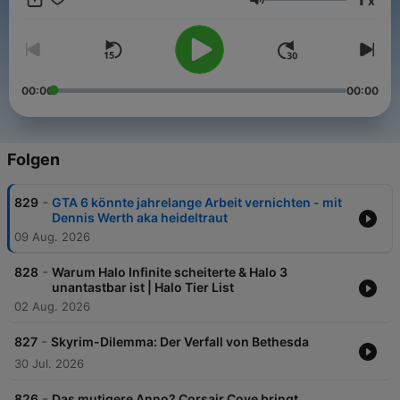
x
Lautstärke
00:00
00:00
Folgen
-
829
GTA 6 könnte jahrelange Arbeit vernichten - mit
Dennis Werth aka heideltraut
09 Aug. 2026
-
828
Warum Halo Infinite scheiterte & Halo 3
unantastbar ist | Halo Tier List
02 Aug. 2026
-
827
Skyrim-Dilemma: Der Verfall von Bethesda
30 Jul. 2026
-
826
Das mutigere Anno? Corsair Cove bringt