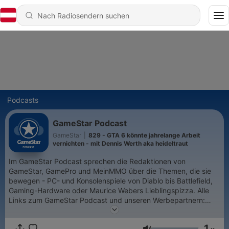
Podcasts
GameStar Podcast
GameStar
|
829 - GTA 6 könnte jahrelange Arbeit
vernichten - mit Dennis Werth aka heideltraut
Im GameStar Podcast sprechen die Redaktionen von
GameStar, GamePro und MeinMMO über die Themen, die sie
bewegen - PC- und Konsolenspiele von Diablo bis Battlefield,
Gaming-Hardware oder Maurice Webers Lieblingspizza. Alle
Links zum GameStar Podcast und unseren Werbepartnern:
https://linktr.ee/gamestarpodcast Schickt Fragen, Feedback
und Themenwünsche gerne an micha@gamestar.de!
1