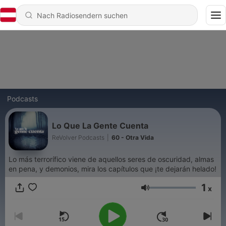
Podcasts
Lo Que La Gente Cuenta
ReVolver Podcasts
|
60 - Otra Vida
Lo más terrorífico viene de aquellos seres de oscuridad, almas
en pena, y demonios, mira los capítulos que ¡te dejarán helado!
1
x
Lautstärke