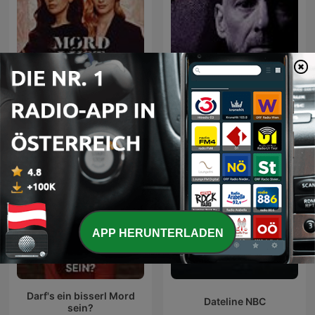
stern Crime -
Mordlust
Spurensuche
APP HERUNTERLADEN
Darf's ein bisserl Mord
Dateline NBC
sein?