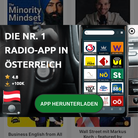
The Minority Mindset
15 Love - der Business
Show
Podcast
APP HERUNTERLADEN
Wall Street mit Markus
Business English from All
Koch - featured by