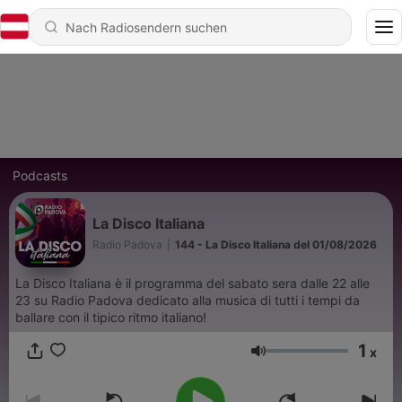
Podcasts
La Disco Italiana
Radio Padova
|
144 - La Disco Italiana del 01/08/2026
La Disco Italiana è il programma del sabato sera dalle 22 alle
23 su Radio Padova dedicato alla musica di tutti i tempi da
ballare con il tipico ritmo italiano!
1
x
Lautstärke