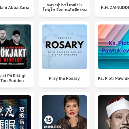
หลวงปู่ปราโมทย์ ปา
lahi Abba Zaria
K.H. ZAINUDD
โมชฺโช วัดสวนสันติธรรม
akt På Riktigt –
Pray the Rosary
Ks. Piotr Pawlu
xTon Podden