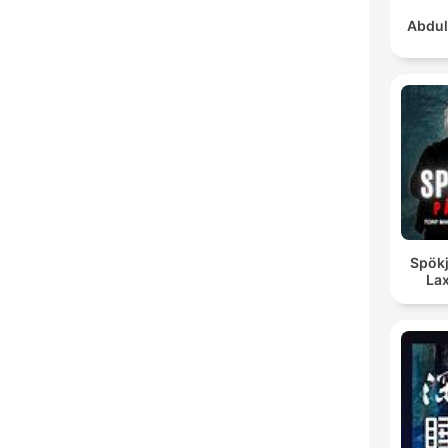
Abdul
Spökj
La