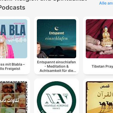
Alle a
Podcasts
Entspannt einschlafen
ss mit Blabla –
- Meditation &
Tibetan 
llo Freigeist
Achtsamkeit für die
Nacht