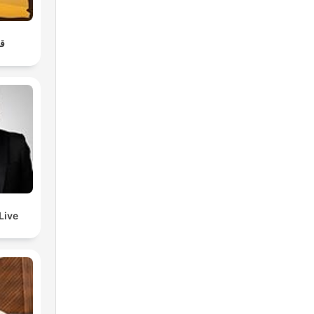
ق
Live