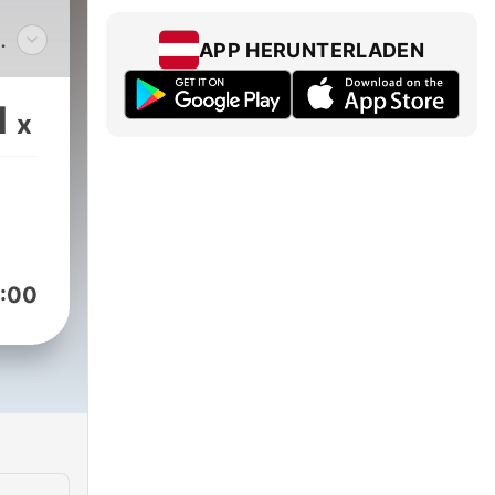
APP HERUNTERLADEN
الخا
ف
1
x
لل
الخشو
التلا
أ
:00