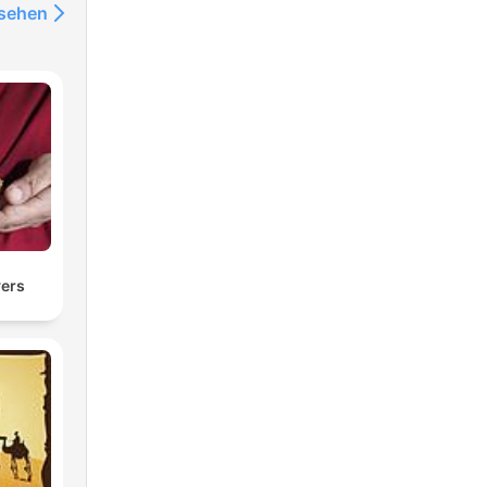
nsehen
Prayers