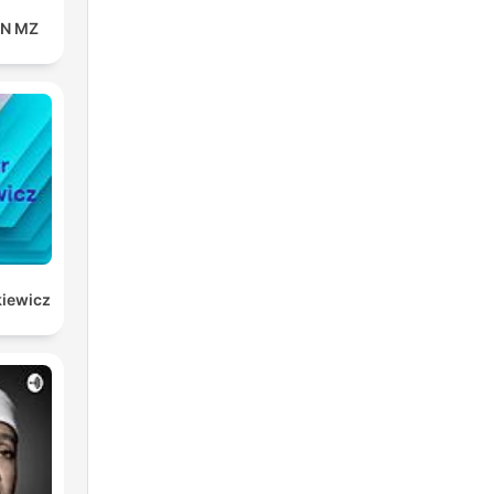
IN MZ
kiewicz