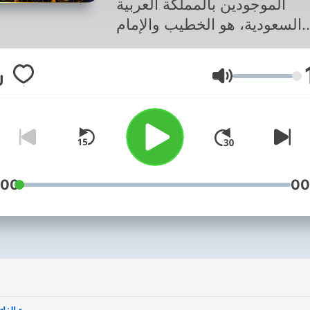
الموجودين بالمملكة العربية
السعودية، هو الخطيب والإمام
ص بمسجد الملك خالد الموجود
ي مدينة الرياض، اشتهر بتلاوته
Lautstärke
قرآن الكريم بصوت عذب يملؤه
ع وجعلته طريقته المميزة في
وة أن يعلو صيته ويلمع نجمه بين
كبر المقرئين في الوطن العربي
:00
00