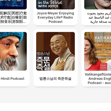
眠|解压|冥想|疗愈
Joyce Meyer Enjoying
ريم مجود بصوت
艺术疗愈|白噪音|助
Everyday Life® Radio
 عبد الباسط عبد
|轻音乐|苏阳阳频
Podcast
د صدقة جارية
道
Vatikangeflüste
 Hindi Podcast
법륜스님의 즉문즉설
Andreas Engl
Podcast - auc
Atheiste