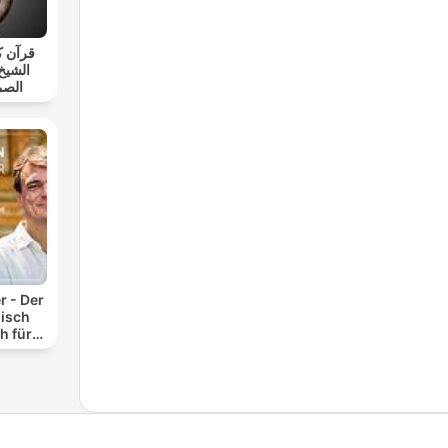
قرآن ك
الشيخ
الصم
r - Der
isch
h für
n