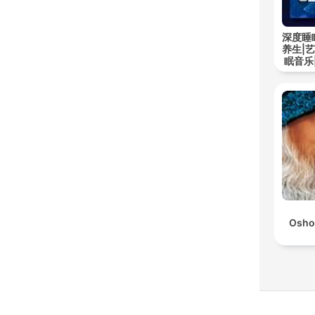
深度睡
养生|
眠音乐
Osho