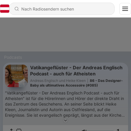
Podcasts
Vatikangeflüster - Der Andreas Englisch
Podcast - auch für Atheisten
Andreas Englisch und Heike Kleen
|
86 - Das Designer-
Baby als ultimatives Accessoire (#085)
"Vatikangeflüster - Der Andreas Englisch Podcast - auch für
Atheisten" ist für die Hörerinnen und Hörer der direkte Draht in
das Zentrum des Geschehens. An seiner Seite blickt Heike
Kleen, Journalistin und Autorin aus Ostfriesland, auf die
Ereignisse. Sie ist evangelisch geprägt, längst aus der Kirche
ausgetreten und sehr gespannt darauf, ob Andreas Englisch ihr
die rätselhafte Retro-Männerwelt des Vatikans doch noch