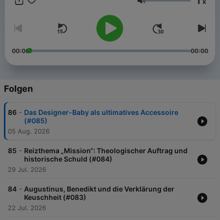
1
x
näher bringen kann. Gemeinsam und am täglichen Puls der
Lautstärke
Entwicklungen verorten sie die weltpolitische Bedeutung
dieses Konklaves im Jahr 2025 und liefern einzigartige
Hintergründe und Perspektiven aus dem Herzen des Vatikans.
00:00
00:00
Folgen
-
86
Das Designer-Baby als ultimatives Accessoire
(#085)
05 Aug. 2026
-
85
Reizthema „Mission“: Theologischer Auftrag und
historische Schuld (#084)
29 Jul. 2026
-
84
Augustinus, Benedikt und die Verklärung der
Keuschheit (#083)
22 Jul. 2026