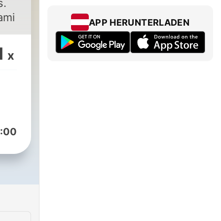
s.
ami
APP HERUNTERLADEN
1
x
:00