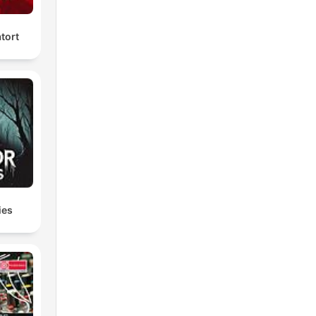
tort
ies