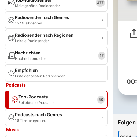
377
Meistgehörte Radiosender
Radiosender nach Genres
15 Musikgenres
Radiosender nach Regionen
Lokale Radiosender
Nachrichten
17
Nachrichtenradios
Empfohlen
Liste der besten Radiosender
00
Podcasts
Top-Podcasts
50
Beliebteste Podcasts
Podcasts nach Genres
18 Themengenres
Folgen
Musik