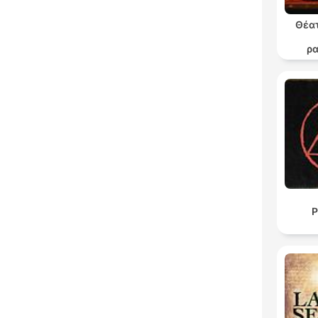
Θέατ
ρ
θε
P