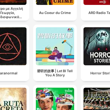
ρο με Αγγελή
Γεωργία,
Au Coeur du Crime
ARD Radio Ta
αδιοφωνικά
ατρικά έργα
碧听的故事 | Let BI Tell
aranormal
Horror Stor
You A Story