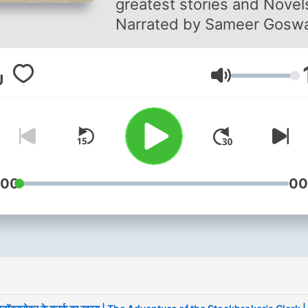
greatest stories and Novel
Narrated by Sameer Gosw
Lautstärke
:00
00