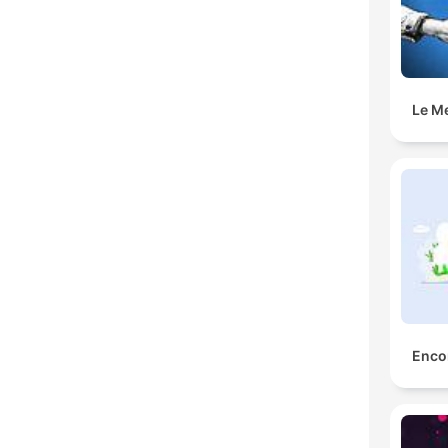
Le M
Encor