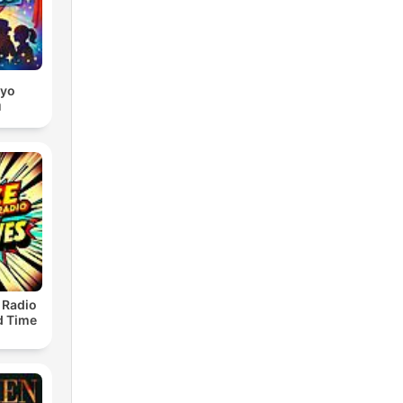
dyo
u
 Radio
ld Time