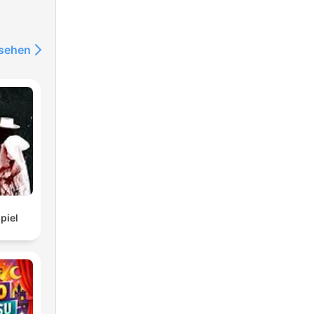
nsehen
piel