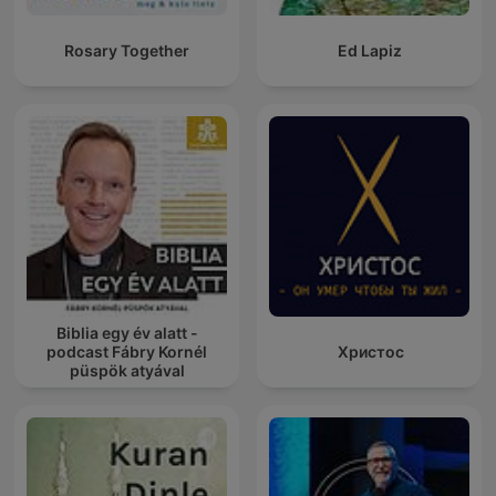
Rosary Together
Ed Lapiz
Biblia egy év alatt -
podcast Fábry Kornél
Христос
püspök atyával