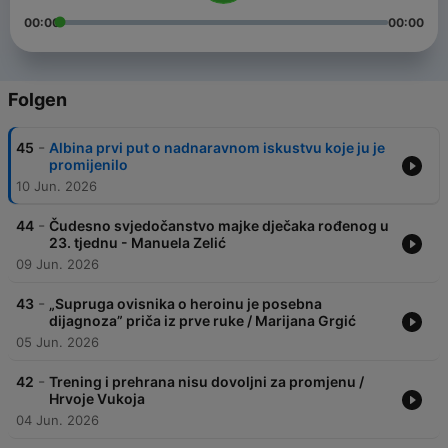
00:00
00:00
Folgen
-
45
Albina prvi put o nadnaravnom iskustvu koje ju je
promijenilo
10 Jun. 2026
-
44
Čudesno svjedočanstvo majke dječaka rođenog u
23. tjednu - Manuela Zelić
09 Jun. 2026
-
43
„Supruga ovisnika o heroinu je posebna
dijagnoza” priča iz prve ruke / Marijana Grgić
05 Jun. 2026
-
42
Trening i prehrana nisu dovoljni za promjenu /
Hrvoje Vukoja
04 Jun. 2026