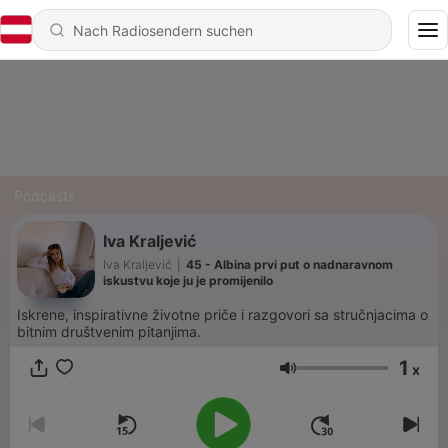
Podcasts
Iva Kraljević
Iva Kraljević
|
45 - Albina prvi put o nadnaravnom
iskustvu koje ju je promijenilo
Iskrene, inspirativne životne priče i razgovori sa stručnjacima o
bitnim društvenim pitanjima.
1
x
Lautstärke