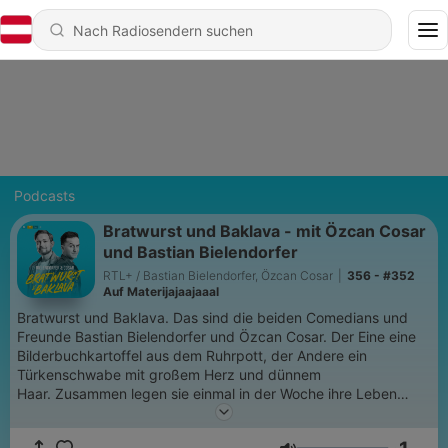
Podcasts
Bratwurst und Baklava - mit Özcan Cosar
und Bastian Bielendorfer
RTL+ / Bastian Bielendorfer, Özcan Cosar
|
356 - #352
Auf Materijajaajaaal
Bratwurst und Baklava. Das sind die beiden Comedians und
Freunde Bastian Bielendorfer und Özcan Cosar. Der Eine eine
Bilderbuchkartoffel aus dem Ruhrpott, der Andere ein
Türkenschwabe mit großem Herz und dünnem
Haar. Zusammen legen sie einmal in der Woche ihre Leben
übereinander und sind immer wieder erschreckt, wo die Teile
passen wie ein Handschuh und wo es Gräben gibt, die tiefer